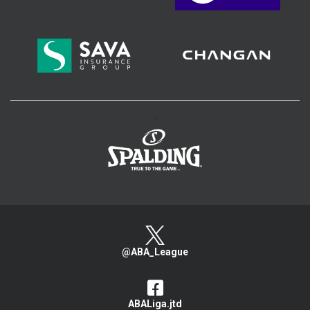
>
@ABA_League
ABALiga.jtd