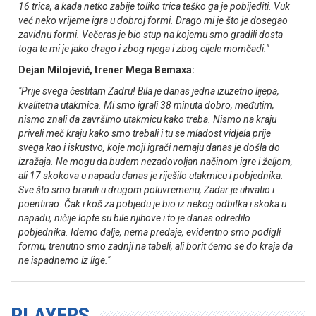
16 trica, a kada netko zabije toliko trica teško ga je pobijediti. Vuk
već neko vrijeme igra u dobroj formi. Drago mi je što je dosegao
zavidnu formi. Večeras je bio stup na kojemu smo gradili dosta
toga te mi je jako drago i zbog njega i zbog cijele momčadi."
Dejan Milojević, trener Mega Bemaxa:
"Prije svega čestitam Zadru! Bila je danas jedna izuzetno lijepa,
kvalitetna utakmica. Mi smo igrali 38 minuta dobro, međutim,
nismo znali da završimo utakmicu kako treba. Nismo na kraju
priveli meč kraju kako smo trebali i tu se mladost vidjela prije
svega kao i iskustvo, koje moji igrači nemaju danas je došla do
izražaja. Ne mogu da budem nezadovoljan načinom igre i željom,
ali 17 skokova u napadu danas je riješilo utakmicu i pobjednika.
Sve što smo branili u drugom poluvremenu, Zadar je uhvatio i
poentirao. Čak i koš za pobjedu je bio iz nekog odbitka i skoka u
napadu, ničije lopte su bile njihove i to je danas odredilo
pobjednika. Idemo dalje, nema predaje, evidentno smo podigli
formu, trenutno smo zadnji na tabeli, ali borit ćemo se do kraja da
ne ispadnemo iz lige."
PLAYERS