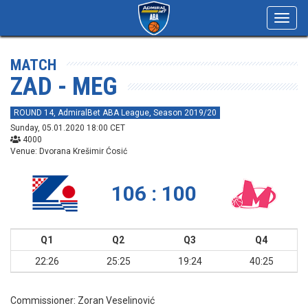
Toggl
navig
MATCH
ZAD - MEG
ROUND 14, AdmiralBet ABA League, Season 2019/20
Sunday, 05.01.2020 18:00 CET
4000
Venue: Dvorana Krešimir Ćosić
106 : 100
Q1
Q2
Q3
Q4
22:26
25:25
19:24
40:25
Commissioner:
Zoran Veselinović