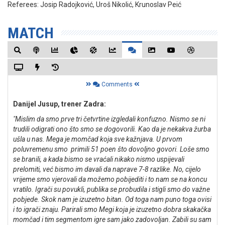
Referees:
Josip Radojković, Uroš Nikolić, Krunoslav Peić
MATCH
Comments
Danijel Jusup, trener Zadra:
"Mislim da smo prve tri četvrtine izgledali konfuzno. Nismo se ni
trudili odigrati ono što smo se dogovorili. Kao da je nekakva žurba
ušla u nas. Mega je momčad koja sve kažnjava. U prvom
poluvremenu smo primili 51 poen što dovoljno govori. Loše smo
se branili, a kada bismo se vraćali nikako nismo uspijevali
prelomiti, već bismo im davali da naprave 7-8 razlike. No, cijelo
vrijeme smo vjerovali da možemo pobijediti i to nam se na koncu
vratilo. Igrači su povukli, publika se probudila i stigli smo do važne
pobjede. Skok nam je izuzetno bitan. Od toga nam puno toga ovisi
i to igrači znaju. Parirali smo Megi koja je izuzetno dobra skakačka
momčad i tim segmentom igre sam jako zadovoljan. Zabili su sam