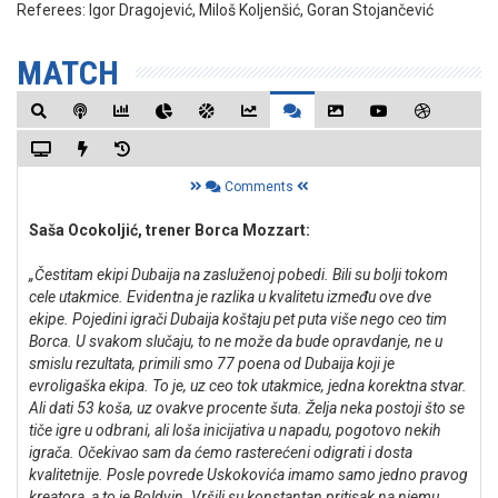
Referees:
Igor Dragojević, Miloš Koljenšić, Goran Stojančević
MATCH
Comments
Saša Ocokoljić, trener Borca Mozzart:
„Čestitam ekipi Dubaija na zasluženoj pobedi. Bili su bolji tokom
cele utakmice. Evidentna je razlika u kvalitetu između ove dve
ekipe. Pojedini igrači Dubaija koštaju pet puta više nego ceo tim
Borca. U svakom slučaju, to ne može da bude opravdanje, ne u
smislu rezultata, primili smo 77 poena od Dubaija koji je
evroligaška ekipa. To je, uz ceo tok utakmice, jedna korektna stvar.
Ali dati 53 koša, uz ovakve procente šuta. Želja neka postoji što se
tiče igre u odbrani, ali loša inicijativa u napadu, pogotovo nekih
igrača. Očekivao sam da ćemo rasterećeni odigrati i dosta
kvalitetnije. Posle povrede Uskokovića imamo samo jedno pravog
kreatora, a to je Boldvin. Vršili su konstantan pritisak na njemu.