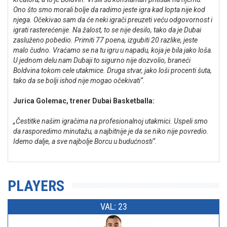
Ono što smo morali bolje da radimo jeste igra kad lopta nije kod
njega. Očekivao sam da će neki igrači preuzeti veću odgovornost i
igrati rasterećenije. Na žalost, to se nije desilo, tako da je Dubai
zasluženo pobedio. Primiti 77 poena, izgubiti 20 razlike, jeste
malo čudno. Vraćamo se na tu igru u napadu, koja je bila jako loša.
U jednom delu nam Dubaji to sigurno nije dozvolio, braneći
Boldvina tokom cele utakmice. Druga stvar, jako loši procenti šuta,
tako da se bolji ishod nije mogao očekivati“.
Jurica Golemac, trener Dubai Basketballa:
„Čestitke našim igračima na profesionalnoj utakmici. Uspeli smo
da rasporedimo minutažu, a najbitnije je da se niko nije povredio.
Idemo dalje, a sve najbolje Borcu u budućnosti“.
PLAYERS
VAL: 23