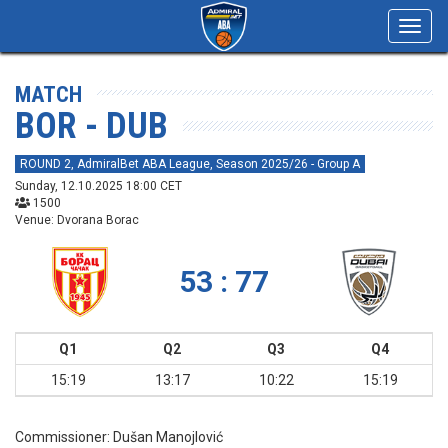
Toggl
navig
MATCH
BOR - DUB
ROUND 2, AdmiralBet ABA League, Season 2025/26 - Group A
Sunday, 12.10.2025 18:00 CET
1500
Venue: Dvorana Borac
53 : 77
Q1
Q2
Q3
Q4
15:19
13:17
10:22
15:19
Commissioner:
Dušan Manojlović