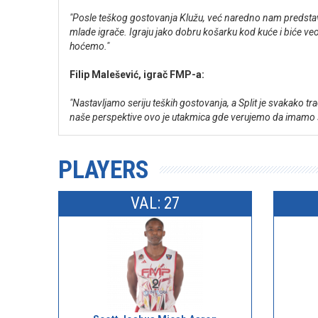
"Posle teškog gostovanja Klužu, već naredno nam predstavlja
mlade igrače. Igraju jako dobru košarku kod kuće i biće v
hoćemo."
Filip Malešević, igrač FMP-a:
"Nastavljamo seriju teških gostovanja, a Split je svakako t
naše perspektive ovo je utakmica gde verujemo da imam
PLAYERS
VAL: 27