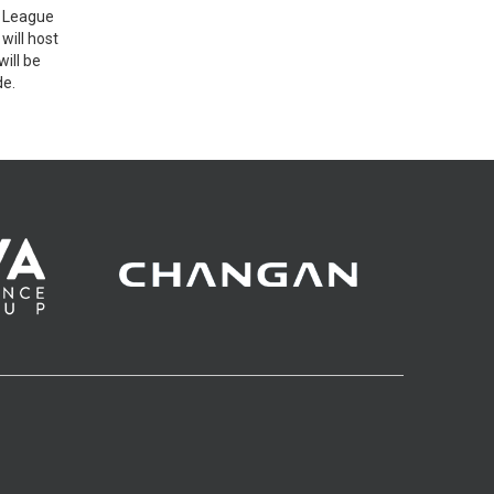
A League
 will host
ill be
de.