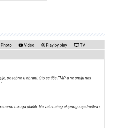
Photo
Video
Play by play
TV
gije, posebno u obrani. Što se tiče FMP-a ne smiju nas
."
trebamo nikoga plašiti. Na valu našeg ekipnog zajedništva i