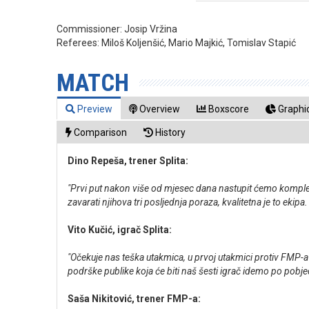
Commissioner:
Josip Vržina
Referees:
Miloš Koljenšić, Mario Majkić, Tomislav Stapić
MATCH
Preview
Overview
Boxscore
Graphic
Comparison
History
Dino Repeša, trener Splita:
"Prvi put nakon više od mjesec dana nastupit ćemo kompletn
zavarati njihova tri posljednja poraza, kvalitetna je to eki
Vito Kučić, igrač Splita:
"Očekuje nas teška utakmica, u prvoj utakmici protiv FMP-a
podrške publike koja će biti naš šesti igrač idemo po pobje
Saša Nikitović, trener FMP-a: