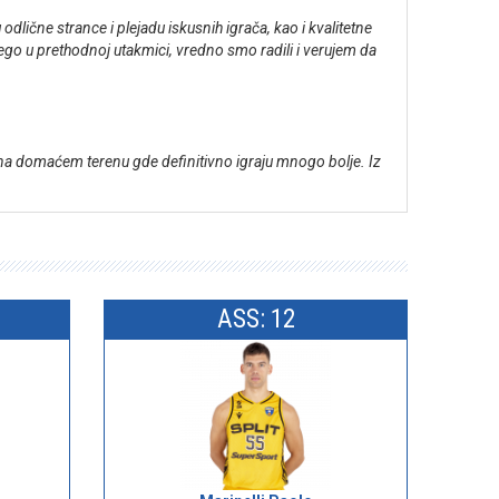
lične strance i plejadu iskusnih igrača, kao i kvalitetne
go u prethodnoj utakmici, vredno smo radili i verujem da
a na domaćem terenu gde definitivno igraju mnogo bolje. Iz
ASS: 12