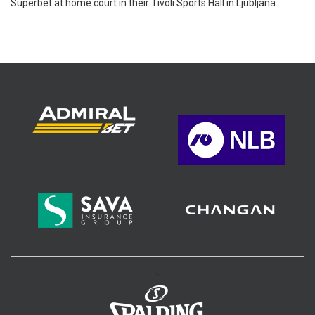
Superbet at home court in their Tivoli Sports Hall in Ljubljana.
>