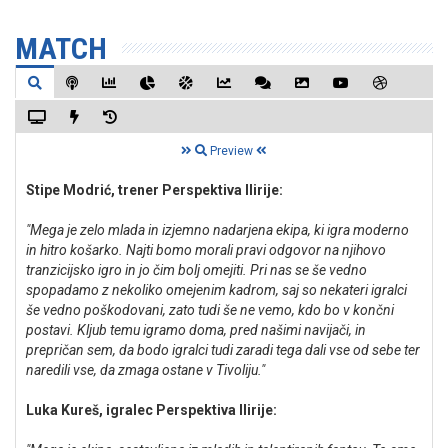
MATCH
Preview
Stipe Modrić, trener Perspektiva Ilirije:
"Mega je zelo mlada in izjemno nadarjena ekipa, ki igra moderno
in hitro košarko. Najti bomo morali pravi odgovor na njihovo
tranzicijsko igro in jo čim bolj omejiti. Pri nas se še vedno
spopadamo z nekoliko omejenim kadrom, saj so nekateri igralci
še vedno poškodovani, zato tudi še ne vemo, kdo bo v končni
postavi. Kljub temu igramo doma, pred našimi navijači, in
prepričan sem, da bodo igralci tudi zaradi tega dali vse od sebe ter
naredili vse, da zmaga ostane v Tivoliju."
Luka Kureš, igralec Perspektiva Ilirije: