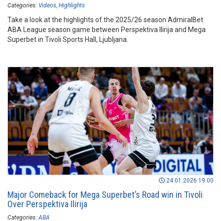
Categories:
Videos
Highlights
Take a look at the highlights of the 2025/26 season AdmiralBet
ABA League season game between Perspektiva Ilirija and Mega
Superbet in Tivoli Sports Hall, Ljubljana.
24.01.2026 19:00
Major Comeback for Mega Superbet’s Road win in Tivoli
Over Perspektiva Ilirija
Categories:
ABA