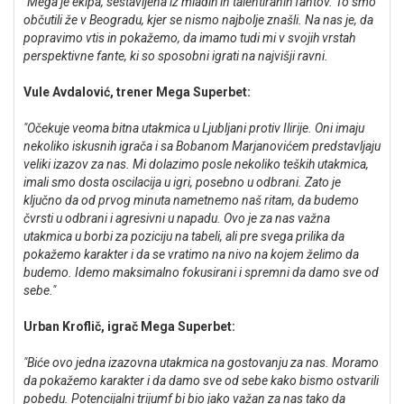
"Mega je ekipa, sestavljena iz mladih in talentiranih fantov. To smo
občutili že v Beogradu, kjer se nismo najbolje znašli. Na nas je, da
popravimo vtis in pokažemo, da imamo tudi mi v svojih vrstah
perspektivne fante, ki so sposobni igrati na najvišji ravni.
Vule Avdalović, trener Mega Superbet:
"Očekuje veoma bitna utakmica u Ljubljani protiv Ilirije. Oni imaju
nekoliko iskusnih igrača i sa Bobanom Marjanovićem predstavljaju
veliki izazov za nas. Mi dolazimo posle nekoliko teških utakmica,
imali smo dosta oscilacija u igri, posebno u odbrani. Zato je
ključno da od prvog minuta nametnemo naš ritam, da budemo
čvrsti u odbrani i agresivni u napadu. Ovo je za nas važna
utakmica u borbi za poziciju na tabeli, ali pre svega prilika da
pokažemo karakter i da se vratimo na nivo na kojem želimo da
budemo. Idemo maksimalno fokusirani i spremni da damo sve od
sebe."
Urban Kroflič, igrač Mega Superbet:
"Biće ovo jedna izazovna utakmica na gostovanju za nas. Moramo
da pokažemo karakter i da damo sve od sebe kako bismo ostvarili
pobedu. Potencijalni trijumf bi bio jako važan za nas tako da