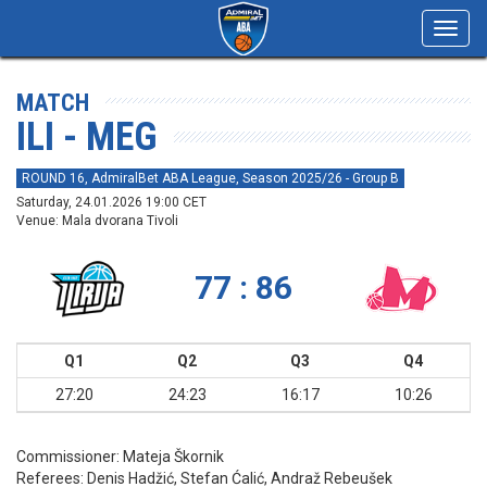
Toggl
navig
MATCH
ILI - MEG
ROUND 16, AdmiralBet ABA League, Season 2025/26 - Group B
Saturday, 24.01.2026 19:00 CET
Venue: Mala dvorana Tivoli
77 : 86
Q1
Q2
Q3
Q4
27:20
24:23
16:17
10:26
Commissioner:
Mateja Škornik
Referees:
Denis Hadžić, Stefan Ćalić, Andraž Rebeušek