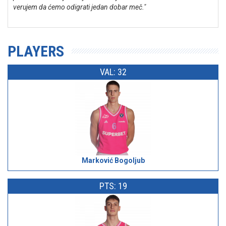
verujem da ćemo odigrati jedan dobar meč."
PLAYERS
VAL: 32
Marković Bogoljub
PTS: 19