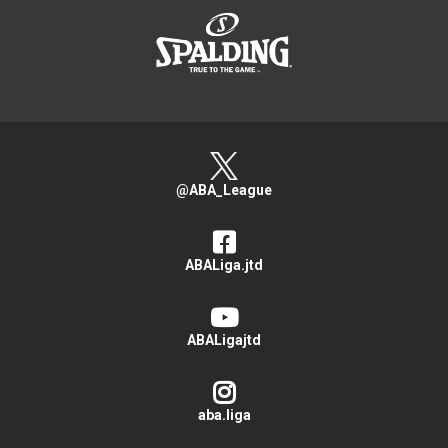
@ABA_League
ABALiga.jtd
ABALigajtd
aba.liga