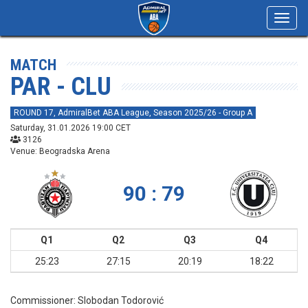
Toggl
navig
MATCH
PAR - CLU
ROUND 17, AdmiralBet ABA League, Season 2025/26 - Group A
Saturday, 31.01.2026 19:00 CET
3126
Venue: Beogradska Arena
90 : 79
Q1
Q2
Q3
Q4
25:23
27:15
20:19
18:22
Commissioner:
Slobodan Todorović