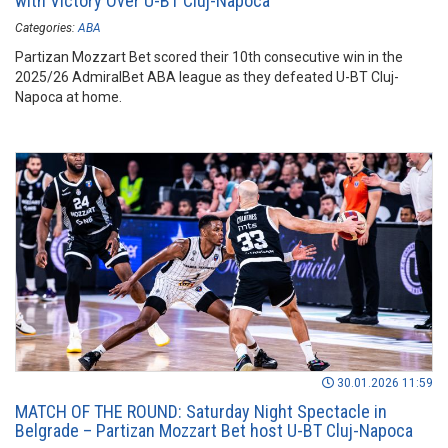
with Victory Over U-BT Cluj-Napoca
Categories:
ABA
Partizan Mozzart Bet scored their 10th consecutive win in the
2025/26 AdmiralBet ABA league as they defeated U-BT Cluj-
Napoca at home.
30.01.2026 11:59
MATCH OF THE ROUND: Saturday Night Spectacle in
Belgrade – Partizan Mozzart Bet host U-BT Cluj-Napoca