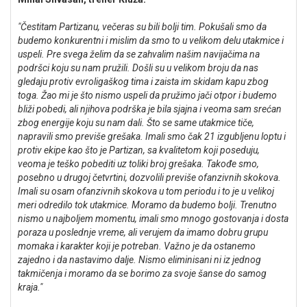
"Čestitam Partizanu, večeras su bili bolji tim. Pokušali smo da
budemo konkurentni i mislim da smo to u velikom delu utakmice i
uspeli. Pre svega želim da se zahvalim našim navijačima na
podršci koju su nam pružili. Došli su u velikom broju da nas
gledaju protiv evroligaškog tima i zaista im skidam kapu zbog
toga. Žao mi je što nismo uspeli da pružimo jači otpor i budemo
bliži pobedi, ali njihova podrška je bila sjajna i veoma sam srećan
zbog energije koju su nam dali. Što se same utakmice tiče,
napravili smo previše grešaka. Imali smo čak 21 izgubljenu loptu i
protiv ekipe kao što je Partizan, sa kvalitetom koji poseduju,
veoma je teško pobediti uz toliki broj grešaka. Takođe smo,
posebno u drugoj četvrtini, dozvolili previše ofanzivnih skokova.
Imali su osam ofanzivnih skokova u tom periodu i to je u velikoj
meri odredilo tok utakmice. Moramo da budemo bolji. Trenutno
nismo u najboljem momentu, imali smo mnogo gostovanja i dosta
poraza u poslednje vreme, ali verujem da imamo dobru grupu
momaka i karakter koji je potreban. Važno je da ostanemo
zajedno i da nastavimo dalje. Nismo eliminisani ni iz jednog
takmičenja i moramo da se borimo za svoje šanse do samog
kraja."