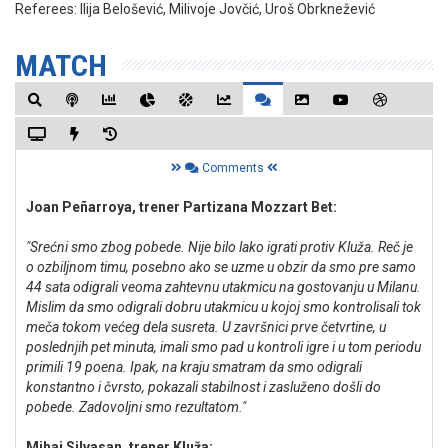
Referees:
Ilija Belošević, Milivoje Jovčić, Uroš Obrknežević
MATCH
Comments
Joan Peñarroya, trener Partizana Mozzart Bet:
"Srećni smo zbog pobede. Nije bilo lako igrati protiv Kluža. Reč je
o ozbiljnom timu, posebno ako se uzme u obzir da smo pre samo
44 sata odigrali veoma zahtevnu utakmicu na gostovanju u Milanu.
Mislim da smo odigrali dobru utakmicu u kojoj smo kontrolisali tok
meča tokom većeg dela susreta. U završnici prve četvrtine, u
poslednjih pet minuta, imali smo pad u kontroli igre i u tom periodu
primili 19 poena. Ipak, na kraju smatram da smo odigrali
konstantno i čvrsto, pokazali stabilnost i zasluženo došli do
pobede. Zadovoljni smo rezultatom."
Mihai Silvasan, trener Kluža: