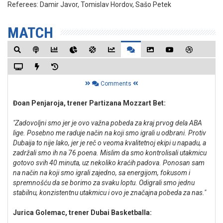
Referees:
Damir Javor, Tomislav Hordov, Sašo Petek
MATCH
Comments
Đoan Penjaroja, trener Partizana Mozzart Bet:
"Zadovoljni smo jer je ovo važna pobeda za kraj prvog dela ABA
lige. Posebno me raduje način na koji smo igrali u odbrani. Protiv
Dubaija to nije lako, jer je reč o veoma kvalitetnoj ekipi u napadu, a
zadržali smo ih na 76 poena. Mislim da smo kontrolisali utakmicu
gotovo svih 40 minuta, uz nekoliko kraćih padova. Ponosan sam
na način na koji smo igrali zajedno, sa energijom, fokusom i
spremnošću da se borimo za svaku loptu. Odigrali smo jednu
stabilnu, konzistentnu utakmicu i ovo je značajna pobeda za nas."
Jurica Golemac, trener Dubai Basketballa: