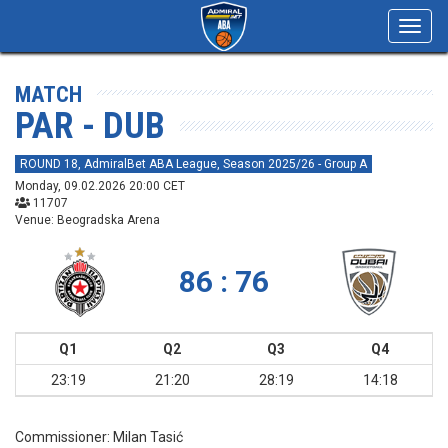
Toggl
navig
MATCH
PAR - DUB
ROUND 18, AdmiralBet ABA League, Season 2025/26 - Group A
Monday, 09.02.2026 20:00 CET
11707
Venue: Beogradska Arena
86 : 76
Q1
Q2
Q3
Q4
23:19
21:20
28:19
14:18
Commissioner:
Milan Tasić