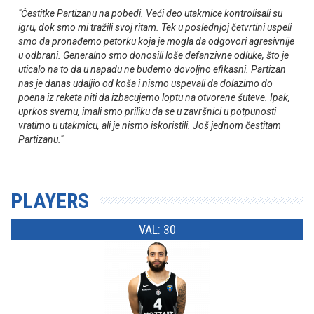
"Čestitke Partizanu na pobedi. Veći deo utakmice kontrolisali su
igru, dok smo mi tražili svoj ritam. Tek u poslednjoj četvrtini uspeli
smo da pronađemo petorku koja je mogla da odgovori agresivnije
u odbrani. Generalno smo donosili loše defanzivne odluke, što je
uticalo na to da u napadu ne budemo dovoljno efikasni. Partizan
nas je danas udaljio od koša i nismo uspevali da dolazimo do
poena iz reketa niti da izbacujemo loptu na otvorene šuteve. Ipak,
uprkos svemu, imali smo priliku da se u završnici u potpunosti
vratimo u utakmicu, ali je nismo iskoristili. Još jednom čestitam
Partizanu."
PLAYERS
VAL: 30