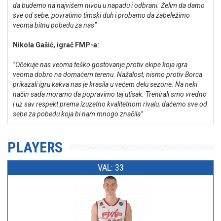
da budemo na najvišem nivou u napadu i odbrani. Želim da damo
sve od sebe, povratimo timski duh i probamo da zabeležimo
veoma bitnu pobedu za nas’’
Nikola Gašić, igrač FMP-a:
’’Očekuje nas veoma teško gostovanje protiv ekipe koja igra
veoma dobro na domaćem terenu. Nažalost, nismo protiv Borca
prikazali igru kakva nas je krasila u većem delu sezone. Na neki
način sada moramo da popravimo taj utisak. Trenirali smo vredno
i uz sav respekt prema izuzetno kvalitetnom rivalu, daćemo sve od
sebe za pobedu koja bi nam mnogo značila’’
PLAYERS
VAL: 33