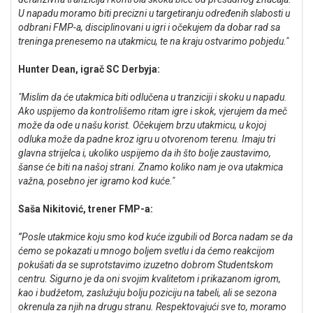
U napadu moramo biti precizni u targetiranju određenih slabosti u
odbrani FMP-a, disciplinovani u igri i očekujem da dobar rad sa
treninga prenesemo na utakmicu, te na kraju ostvarimo pobjedu."
Hunter Dean, igrač SC Derbyja:
"Mislim da će utakmica biti odlučena u tranziciji i skoku u napadu.
Ako uspijemo da kontrolišemo ritam igre i skok, vjerujem da meč
može da ode u našu korist. Očekujem brzu utakmicu, u kojoj
odluka može da padne kroz igru u otvorenom terenu. Imaju tri
glavna strijelca i, ukoliko uspijemo da ih što bolje zaustavimo,
šanse će biti na našoj strani. Znamo koliko nam je ova utakmica
važna, posebno jer igramo kod kuće."
Saša Nikitović, trener FMP-a:
’’Posle utakmice koju smo kod kuće izgubili od Borca nadam se da
ćemo se pokazati u mnogo boljem svetlu i da ćemo reakcijom
pokušati da se suprotstavimo izuzetno dobrom Studentskom
centru. Sigurno je da oni svojim kvalitetom i prikazanom igrom,
kao i budžetom, zaslužuju bolju poziciju na tabeli, ali se sezona
okrenula za njih na drugu stranu. Respektovajući sve to, moramo