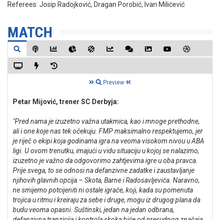
Referees:
Josip Radojković, Dragan Porobić, Ivan Milićević
MATCH
Preview
Petar Mijović, trener SC Derbyja:
"Pred nama je izuzetno važna utakmica, kao i mnoge prethodne,
ali i one koje nas tek očekuju. FMP maksimalno respektujemo, jer
je riječ o ekipi koja godinama igra na veoma visokom nivou u ABA
ligi. U ovom trenutku, imajući u vidu situaciju u kojoj se nalazimo,
izuzetno je važno da odgovorimo zahtjevima igre u oba pravca.
Prije svega, to se odnosi na defanzivne zadatke i zaustavljanje
njihovih glavnih opcija – Skota, Barne i Radosavljevića. Naravno,
ne smijemo potcijeniti ni ostale igrače, koji, kada su pomenuta
trojica u ritmu i kreiraju za sebe i druge, mogu iz drugog plana da
budu veoma opasni. Suštinski, jedan na jedan odbrana,
defanzivna tranzicija i kontrola skoka biće od presudnog značaja.