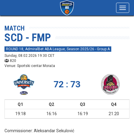
Toggl
navig
MATCH
SCD - FMP
ROUND 18, AdmiralBet ABA League, Season 2025/26 - Group A
Sunday, 08.02.2026 19:30 CET
820
Venue: Sportski centar Morača
72 : 73
Q1
Q2
Q3
Q4
19:18
16:16
16:19
21:20
Commissioner:
Aleksandar Sekulović