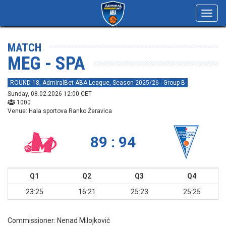
Toggl
navig
MATCH
MEG - SPA
ROUND 18, AdmiralBet ABA League, Season 2025/26 - Group B
Sunday, 08.02.2026 12:00 CET
1000
Venue: Hala sportova Ranko Žeravica
89 : 94
Q1
Q2
Q3
Q4
23:25
16:21
25:23
25:25
Commissioner:
Nenad Milojković