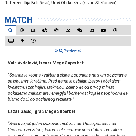
Referees:
Ilija Belošević, Uroš Obrknežević, Ivan Stefanović
MATCH
Preview
Vule Avdalović, trener Mege Superbet:
“Spartak je veoma kvalitetna ekipa, popunjena na svim pozicijama
sa iskusnim igračima. Pred nama je ozbiljan izazov i očekujem
kvalitetnu i zanimljivu utakmicu. Želimo da od prvog minuta
pokažemo maksimalnu energiju i borbenost koja je neophodna da
bismo došli do pozitivnog rezultata.”
Lazar Gačić, igrač Mege Superbet:
“Biće ovo još jedan izazovan meč za nas. Posle pobede nad
Crvenom zvezdom, tokom cele sedmice smo dobro trenirali i u
ovaj meč ulazimo motivisani da ostvarimo još jednu pobedu koja