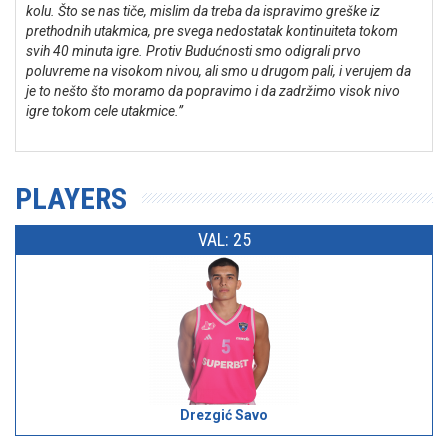
kolu. Što se nas tiče, mislim da treba da ispravimo greške iz
prethodnih utakmica, pre svega nedostatak kontinuiteta tokom
svih 40 minuta igre. Protiv Budućnosti smo odigrali prvo
poluvreme na visokom nivou, ali smo u drugom pali, i verujem da
je to nešto što moramo da popravimo i da zadržimo visok nivo
igre tokom cele utakmice.”
PLAYERS
VAL: 25
Drezgić Savo