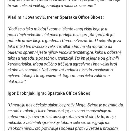
bi nam bila od velikog značaja u nastavku sezone.”
Vladimir Jovanović, trener Spartaka Office Shoes:
“Radi se o jako mladoj i veoma talentovanoj ekipi koja je u
poslednjih nekoliko utakmica podigla nivo igre, što potvrđuju
pobede protiv Ilirije u gostima i Crvene Zvezde kod kuće, što je za
tako mlad tim svakako veliki rezultat. Ono na šta moramo da
budemo spremni jeste njihov visok intenzitet igre, kako u odbrani,
tako i u napadu, a posebno u tranziciji, što im je jedna od glavnih
karakteristika. Mega odlično trči, igra agresivno i ima veliki broj
skokova u napadu. Naš osnovni zadatak biće da zaustavimo
njihovo trčanje i tu agresivnost. Sigurno nas čeka zahtevna
utakmica.”
Igor Drobnjak, igrač Spartaka Office Shoes:
“U nedelju nas očekuje utakmica protiv Mege. Svima je poznato da
se radi o mladoj i talentovanoj ekipi, a za nas je najvažnije da
zatvorimo njihovu igru u tranziciji i ofanzivni skok. Uz to, imaju
nekoliko kvalitetnih igrača koji tokom cele sezone igraju na
visokom nivou, što potvrđuje i pobeda protiv Zvezde u prošlom