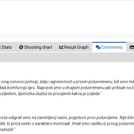
 Stats
Shooting chart
Result Graph
Comments
 onaj osnovni princip, želju i agresivnost u prvom poluvremenu, bili smo mlit
ala komforniju igru. Napravili smo u drugom poluvremenu jaki pritisak na lopti, s
ljedom, liječnička služba će procijeniti kakva je ozljeda."
koša odigrali smo na zanimljivoj razini, pogotovo prvo poluvrijeme. Nije bilo
dili, to priča nešto o karakteru momčadi. Imali smo razliku iz prvog poluvrem
služili."