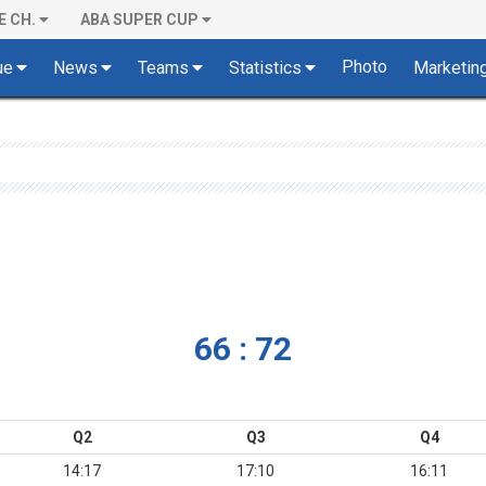
E CH.
ABA SUPER CUP
Photo
ue
News
Teams
Statistics
Marketin
66 : 72
Q2
Q3
Q4
14:17
17:10
16:11