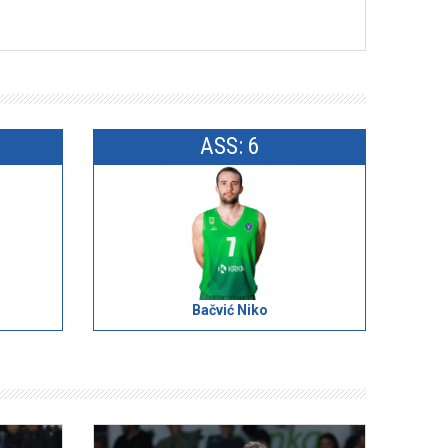
ASS: 6
Bačvić Niko