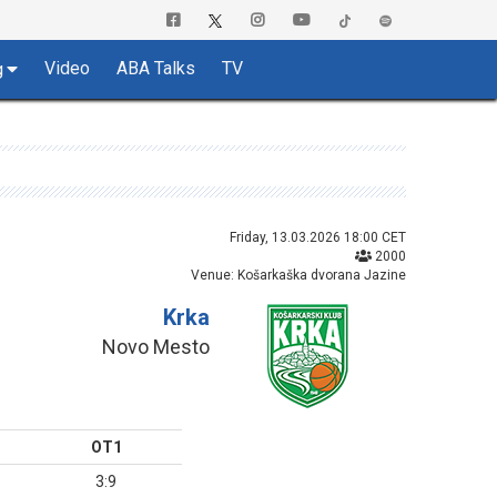
Video
ABA Talks
TV
g
Friday, 13.03.2026 18:00 CET
2000
Venue: Košarkaška dvorana Jazine
Krka
Novo Mesto
OT1
3:9