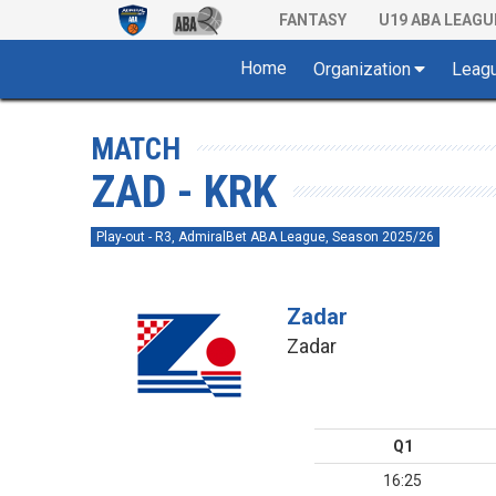
FANTASY
U19 ABA LEAGU
Home
Organization
Leag
MATCH
ZAD - KRK
Play-out - R3, AdmiralBet ABA League, Season 2025/26
Zadar
Zadar
Q1
16:25