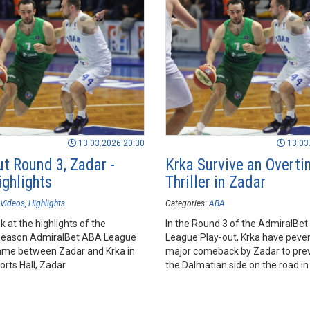
13.03.2026 20:30
13.03
ut Round 3, Zadar -
Krka Survive an Overt
ighlights
Thriller in Zadar
Videos
Highlights
Categories:
ABA
k at the highlights of the
In the Round 3 of the AdmiralBe
season AdmiralBet ABA League
League Play-out, Krka have peve
me between Zadar and Krka in
major comeback by Zadar to prev
rts Hall, Zadar.
the Dalmatian side on the road in
Sports Hall in Zadar.