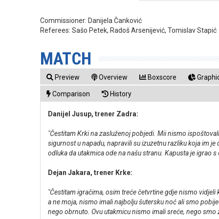
Commissioner:
Danijela Čanković
Referees:
Sašo Petek, Radoš Arsenijević, Tomislav Stapić
MATCH
Preview
Overview
Boxscore
Graphic
Comparison
History
Danijel Jusup, trener Zadra:
"Čestitam Krki na zasluženoj pobjedi. Mii nismo ispoštovali
sigurnost u napadu, napravili su izuzetnu razliku koja im je d
odluka da utakmica ode na našu stranu. Kapusta je igrao s oz
Dejan Jakara, trener Krke:
"Čestitam igračima, osim treće četvrtine gdje nismo vidjeli 
a ne moja, nismo imali najbolju šutersku noć ali smo pobije
nego obrnuto. Ovu utakmicu nismo imali sreće, nego smo za