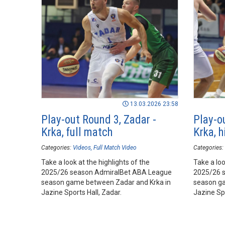
13.03.2026 23:58
Play-out Round 3, Zadar -
Play-o
Krka, full match
Krka, h
Categories:
Videos
Full Match Video
Categories:
Take a look at the highlights of the
Take a loo
2025/26 season AdmiralBet ABA League
2025/26 
season game between Zadar and Krka in
season ga
Jazine Sports Hall, Zadar.
Jazine Spo