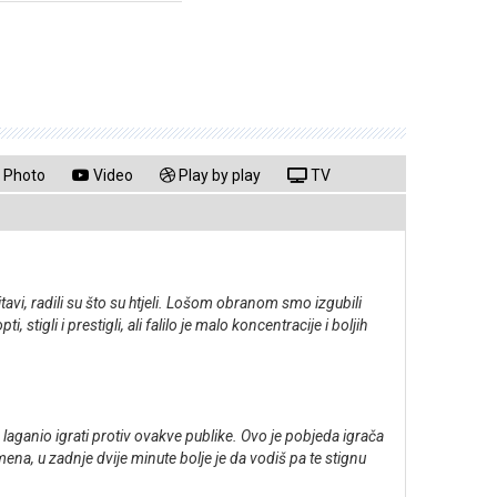
Photo
Video
Play by play
TV
avi, radili su što su htjeli. Lošom obranom smo izgubili
tigli i prestigli, ali falilo je malo koncentracije i boljih
 laganio igrati protiv ovakve publike. Ovo je pobjeda igrača
ena, u zadnje dvije minute bolje je da vodiš pa te stignu