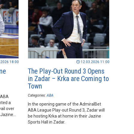
.2026 18:00
12.03.2026 11:00
ime
The Play-Out Round 3 Opens
in Zadar – Krka are Coming to
Town
Categories:
ABA
t ABA
nted a
In the opening game of the AdmiralBet
ail over
ABA League Play-out Round 3, Zadar will
 Jazine
be hosting Krka at home in their Jazine
Sports Hall in Zadar.