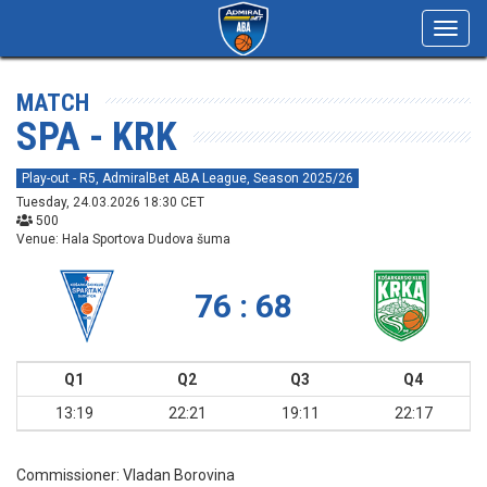
Toggl
navig
MATCH
SPA - KRK
Play-out - R5, AdmiralBet ABA League, Season 2025/26
Tuesday, 24.03.2026 18:30 CET
500
Venue: Hala Sportova Dudova šuma
76 : 68
Q1
Q2
Q3
Q4
13:19
22:21
19:11
22:17
Commissioner:
Vladan Borovina