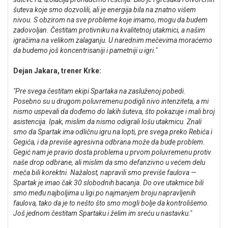
šuteva koje smo dozvolili, ali je energija bila na znatno višem
nivou. S obzirom na sve probleme koje imamo, mogu da budem
zadovoljan. Čestitam protivniku na kvalitetnoj utakmici, a našim
igračima na velikom zalaganju. U narednim mečevima moraćemo
da budemo još koncentrisaniji i pametniji u igri."
Dejan Jakara, trener Krke:
"Pre svega čestitam ekipi Spartaka na zasluženoj pobedi.
Posebno su u drugom poluvremenu podigli nivo intenziteta, a mi
nismo uspevali da dođemo do lakih šuteva, što pokazuje i mali broj
asistencija. Ipak, mislim da nismo odigrali lošu utakmicu. Znali
smo da Spartak ima odličnu igru na lopti, pre svega preko Rebića i
Gegića, i da previše agresivna odbrana može da bude problem.
Gegić nam je pravio dosta problema u prvom poluvremenu protiv
naše drop odbrane, ali mislim da smo defanzivno u većem delu
meča bili korektni. Nažalost, napravili smo previše faulova —
Spartak je imao čak 30 slobodnih bacanja. Do ove utakmice bili
smo među najboljima u ligi po najmanjem broju napravljenih
faulova, tako da je to nešto što smo mogli bolje da kontrolišemo.
Još jednom čestitam Spartaku i želim im sreću u nastavku."