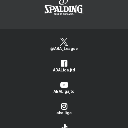
@ABA_League
ABALiga.jtd
ABALigajtd
aba.liga