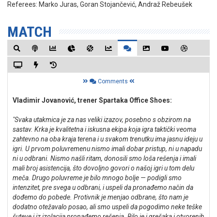
Referees:
Marko Juras, Goran Stojančević, Andraž Rebeušek
MATCH
Comments
Vladimir Jovanović, trener Spartaka Office Shoes:
"Svaka utakmica je za nas veliki izazov, posebno s obzirom na
sastav. Krka je kvalitetna i iskusna ekipa koja igra taktički veoma
zahtevno na oba kraja terena i u svakom trenutku ima jasnu ideju u
igri. U prvom poluvremenu nismo imali dobar pristup, ni u napadu
ni u odbrani. Nismo našli ritam, donosili smo loša rešenja i imali
mali broj asistencija, što dovoljno govori o našoj igri u tom delu
meča. Drugo poluvreme je bilo mnogo bolje — podigli smo
intenzitet, pre svega u odbrani, i uspeli da pronađemo način da
dođemo do pobede. Protivnik je menjao odbrane, što nam je
dodatno otežavalo posao, ali smo uspeli da pogodimo neke teške
šuteve i iz izolacija pronađemo rešenja. Bilo je i grešaka i otvorenih