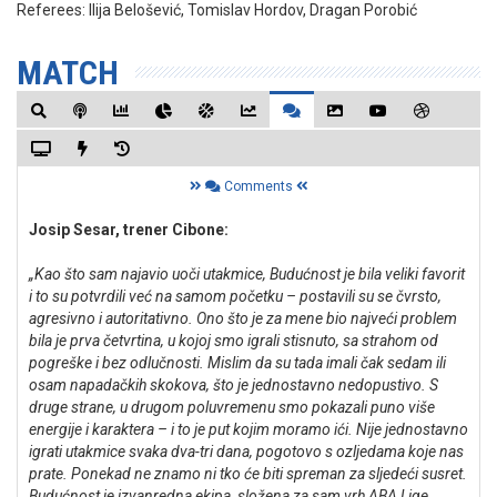
Referees:
Ilija Belošević, Tomislav Hordov, Dragan Porobić
MATCH
Comments
Josip Sesar, trener Cibone:
„Kao što sam najavio uoči utakmice, Budućnost je bila veliki favorit
i to su potvrdili već na samom početku – postavili su se čvrsto,
agresivno i autoritativno. Ono što je za mene bio najveći problem
bila je prva četvrtina, u kojoj smo igrali stisnuto, sa strahom od
pogreške i bez odlučnosti. Mislim da su tada imali čak sedam ili
osam napadačkih skokova, što je jednostavno nedopustivo. S
druge strane, u drugom poluvremenu smo pokazali puno više
energije i karaktera – i to je put kojim moramo ići. Nije jednostavno
igrati utakmice svaka dva-tri dana, pogotovo s ozljedama koje nas
prate. Ponekad ne znamo ni tko će biti spreman za sljedeći susret.
Budućnost je izvanredna ekipa, složena za sam vrh ABA Lige.