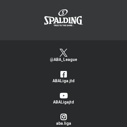
>
@ABA_League
ABALiga.jtd
ABALigajtd
aba.liga