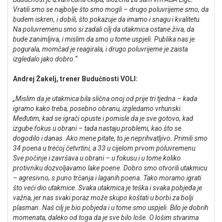
Vratili smo se najbolje što smo mogli – drugo poluvrijeme smo, da
budem iskren, i dobili, što pokazuje da imamo i snagu i kvalitetu.
Na poluvremenu smo si zadali cilj da utakmica ostane živa, da
bude zanimljiva, i mislim da smo u tome uspjeli. Publika nas je
pogurala, momčad je reagirala, i drugo poluvrijeme je zaista
izgledalo jako dobro.“
Andrej Žakelj, trener Budućnosti VOLI:
„Mislim da je utakmica bila slična onoj od prije tri tjedna – kada
igramo kako treba, posebno obranu, izgledamo vrhunski.
Međutim, kad se igrači opuste i pomisle da je sve gotovo, kad
izgube fokus u obrani – tada nastaju problemi, kao što se
dogodilo i danas. Ako mene pitate, to je neprihvatljivo. Primili smo
34 poena u trećoj četvrtini, a 33 u cijelom prvom poluvremenu.
Sve počinje i završava u obrani – u fokusu i u tome koliko
protivniku dozvoljavamo lake poene. Dobro smo otvorili utakmicu
– agresivno, s puno trčanja i laganih poena. Tako moramo igrati
što veći dio utakmice. Svaka utakmica je teška i svaka pobjeda je
važna, jer nas svaki poraz može skupo koštati u borbi za bolji
plasman. Naš cilj je bio pobjeda i u tome smo uspjeli. Bilo je dobrih
momenata, daleko od toga da je sve bilo loše. O lošim stvarima