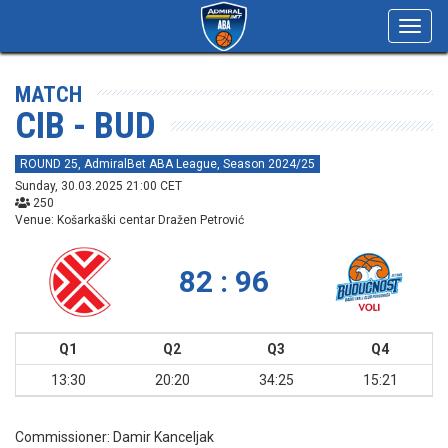
Toggl
navig
MATCH
CIB - BUD
ROUND 25, AdmiralBet ABA League, Season 2024/25
Sunday, 30.03.2025 21:00 CET
250
Venue: Košarkaški centar Dražen Petrović
82 : 96
Q1
Q2
Q3
Q4
13:30
20:20
34:25
15:21
Commissioner:
Damir Kanceljak