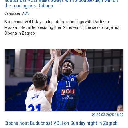
Budućnost VOLI walks aways with a double-digit win on
the road against Cibona
Categories:
ABA
Budućnost VOLI stay on top of the standings with Partizan
Mozzart Bet after securing their 22nd win of the season against
Cibona in Zagreb.
29.03.2025 16:00
Cibona host Budućnost VOLI on Sunday night in Zagreb