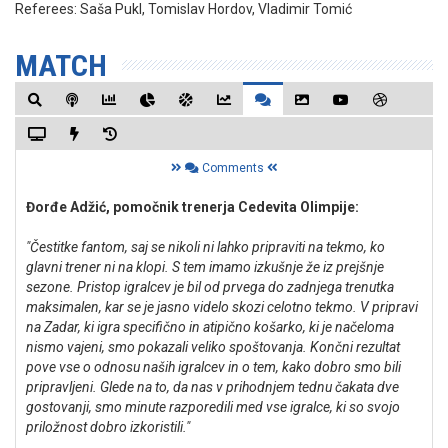
Referees:
Saša Pukl, Tomislav Hordov, Vladimir Tomić
MATCH
Comments
Đorđe Adžić, pomočnik trenerja Cedevita Olimpije:
"Čestitke fantom, saj se nikoli ni lahko pripraviti na tekmo, ko
glavni trener ni na klopi. S tem imamo izkušnje že iz prejšnje
sezone. Pristop igralcev je bil od prvega do zadnjega trenutka
maksimalen, kar se je jasno videlo skozi celotno tekmo. V pripravi
na Zadar, ki igra specifično in atipično košarko, ki je načeloma
nismo vajeni, smo pokazali veliko spoštovanja. Končni rezultat
pove vse o odnosu naših igralcev in o tem, kako dobro smo bili
pripravljeni. Glede na to, da nas v prihodnjem tednu čakata dve
gostovanji, smo minute razporedili med vse igralce, ki so svojo
priložnost dobro izkoristili."