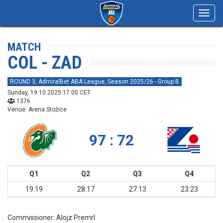
Toggl
navig
MATCH
COL - ZAD
ROUND 3, AdmiralBet ABA League, Season 2025/26 - Group B
Sunday, 19.10.2025 17:00 CET
1376
Venue: Arena Stožice
97 : 72
Q1
Q2
Q3
Q4
19:19
28:17
27:13
23:23
Commissioner:
Alojz Premrl