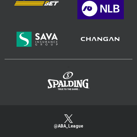
>
@ABA_League