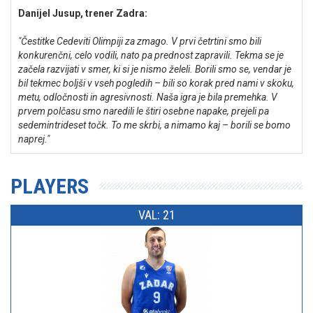
Danijel Jusup, trener Zadra:
"Čestitke Cedeviti Olimpiji za zmago. V prvi četrtini smo bili
konkurenčni, celo vodili, nato pa prednost zapravili. Tekma se je
začela razvijati v smer, ki si je nismo želeli. Borili smo se, vendar je
bil tekmec boljši v vseh pogledih – bili so korak pred nami v skoku,
metu, odločnosti in agresivnosti. Naša igra je bila premehka. V
prvem polčasu smo naredili le štiri osebne napake, prejeli pa
sedemintrideset točk. To me skrbi, a nimamo kaj – borili se bomo
naprej."
PLAYERS
VAL: 21