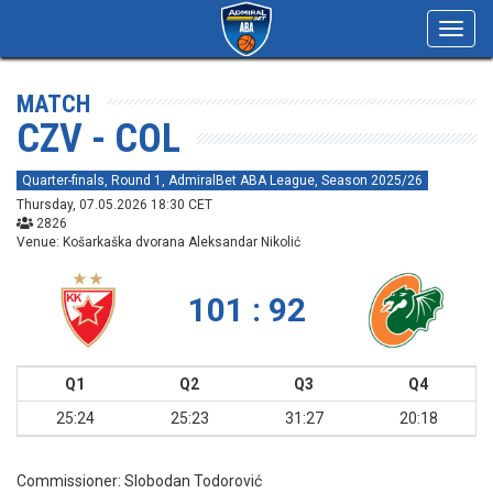
Toggl
navig
MATCH
CZV - COL
Quarter-finals, Round 1, AdmiralBet ABA League, Season 2025/26
Thursday, 07.05.2026 18:30 CET
2826
Venue: Košarkaška dvorana Aleksandar Nikolić
101 : 92
Q1
Q2
Q3
Q4
25:24
25:23
31:27
20:18
Commissioner:
Slobodan Todorović