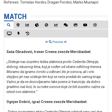
Referees:
Tomislav Hordov, Dragan Porobić, Marko Mustapić
MATCH
Preview
Saša Obradović, trener Crvene zvezde Meridianbet:
„Očekuje nas izuzetno teška utakmica protiv Cedevita Olimpije,
dobrog, iskusnog tima, koji je vođen od strane odličnog trenera.
Moramo da igramo čvrsto u odbrani što je osnova, ali i vrlo
strpljivo jer nas očekuje tim koji se neće predati do samog kraja.
Važno je da ne dozvoljavamo lake poene iz tranzicije, da dobro
gradimo naš koš, to su neke osnove koje će biti izuzetno važne za
ishod ove utakmice.“
Ognjen Dobrić, igrač Crvene zvezde Meridianbet:
„Dobro poznajemo ekipu Cedevita Olimpije odigrali smo već dve