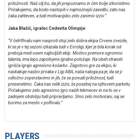
priložnosti. Naš cilj bo, da jih prepoznamo in čim bolje izkoristimo.
Pričakujemo, da bodo nastopili v najmočnejši zasedbi, zato nas
čaka zahteven, a tudi motivacijsko zelo zanimiv izziv.”
Jaka Blažič, igralec Cedevita Olimpije:
“V četrtfinalu nam nasproti stoji zelo dobra ekipa Crvene zvezde,
ki se je v tej sezoni izkazala tudi v Evroligi, kjer je bila korak od
preboja med osem najboljših ekip. Moštvo premore ogromno
talenta, ima lepo zapolnjene igralne položaje. Na obeh straneh
igrišča igrajo agresivno košarko. Zagotovo gre za ekipo, ki
naskakuje naslov prvaka v Ligi ABA, naša naloga pa je, da se ji
odločno zoperstavimo in jih, če se ponudi priložnost, tudi
presenetimo. Čaka nas velik izziv, še posebej na njihovem parketu.
Pričakujemo zelo agresivno igro naših tekmecev in na to se v
zadnjem obdobju tudi pripravljamo. Smo zelo motivirani, saj se
borimo za mesto v polfinalu.”
PLAYERS