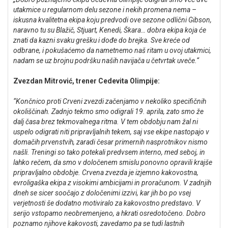
utakmice u regularnom delu sezone i nekih promena nema –
iskusna kvalitetna ekipa koju predvodi ove sezone odlični Gibson,
naravno tu su Blažič, Stjuart, Kenedi, Škara… dobra ekipa koja će
znati da kazni svaku grešku i dođe do brejka. Sve kreće od
odbrane, i pokušaćemo da nametnemo naš ritam u ovoj utakmici,
nadam se uz brojnu podršku naših navijača u četvrtak uveče.“
Zvezdan Mitrović, trener Cedevita Olimpije:
“Končnico proti Crveni zvezdi začenjamo v nekoliko specifičnih
okoliščinah. Zadnjo tekmo smo odigrali 19. aprila, zato smo že
dalj časa brez tekmovalnega ritma. V tem obdobju nam žal ni
uspelo odigrati niti pripravljalnih tekem, saj vse ekipe nastopajo v
domačih prvenstvih, zaradi česar primernih nasprotnikov nismo
našli. Treningi so tako potekali predvsem interno, med seboj, in
lahko rečem, da smo v določenem smislu ponovno opravili krajše
pripravljalno obdobje. Crvena zvezda je izjemno kakovostna,
evroligaška ekipa z visokimi ambicijami in proračunom. V zadnjih
dneh se sicer soočajo z določenimi izzivi, kar jih bo po vsej
verjetnosti še dodatno motiviralo za kakovostno predstavo. V
serijo vstopamo neobremenjeno, a hkrati osredotočeno. Dobro
poznamo njihove kakovosti, zavedamo pa se tudi lastnih