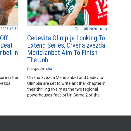
.2026 18:59
11.05.2026 16:13
Off
Cedevita Olimpija Looking To
 Beat
Extend Series, Crvena zvezda
nbet in
Meridianbet Aim To Finish
The Job
Categories:
ABA
core in the
Crvena zvezda Meridianbet and Cedevita
zvezda
Olimpija are set to write another chapter in
their thrilling rivalry as the two regional
powerhouses face off in Game 2 of the
2025/26 AdmiralBet ABA League Quarter-
Finals on Tuesday evening in Ljubljana.