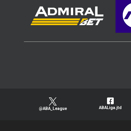
ABALiga.jtd
@ABA_League