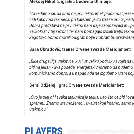
Aleksej Nikolić, igralec Cedevita Olimpije:
“Zavedamo se, da smo na prvi tekmi imeli priložnost presen
tudi kakovost tekmeca, pri katerem je do izraza prišla predv
Dobra predstava na prvi tekmi nam daje samozavest in upan
velikokrat v tej sezoni, ter nam pomagajo izsiliti tretjo te
Zagotovo bomo morali odigrati bolje v obrambi, predvsem pri
Saša Obradović, trener Crvene zvezde Meridianbet:
„Biće drugačlija utakmica, kući uz veliku podršku svojih n
biti na jedan - dva poseda, energetski moramo da budemo do
komuniciramo dobro, a u napadu da ne izgubimo ritam koji
Semi Odželej, igrač Crvene zvezde Meridianbet:
„Ovo je plej of i svaka utakmica je teška, kao što će biti i
spremni. Znamo šta možemo, i kvalitet koji imamo, samo j
utakmicu.“
PLAYERS