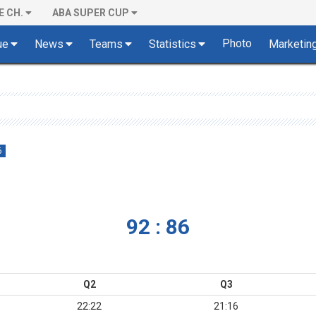
E CH.
ABA SUPER CUP
Photo
ue
News
Teams
Statistics
Marketin
6
92 : 86
Q2
Q3
22:22
21:16