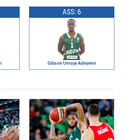
ASS: 6
i
Gibson Umoja Adeyemi