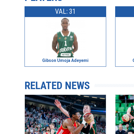
VAL: 31
Gibson Umoja Adeyemi
RELATED NEWS