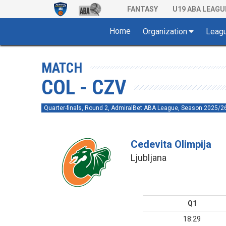
FANTASY
U19 ABA LEAGU
Home
Organization
Leag
MATCH
COL - CZV
Quarter-finals, Round 2, AdmiralBet ABA League, Season 2025/2
Cedevita Olimpija
Ljubljana
Q1
18:29