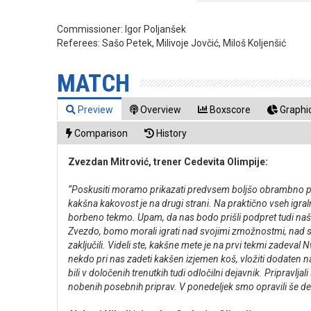
Commissioner:
Igor Poljanšek
Referees:
Sašo Petek, Milivoje Jovčić, Miloš Koljenšić
MATCH
Preview
Overview
Boxscore
Graphic
Comparison
History
Zvezdan Mitrović, trener Cedevita Olimpije:
“Poskusiti moramo prikazati predvsem boljšo obrambno pre
kakšna kakovost je na drugi strani. Na praktično vseh igraln
borbeno tekmo. Upam, da nas bodo prišli podpret tudi naši
Zvezdo, bomo morali igrati nad svojimi zmožnostmi, nad svo
zaključili. Videli ste, kakšne mete je na prvi tekmi zadeval
nekdo pri nas zadeti kakšen izjemen koš, vložiti dodaten n
bili v določenih trenutkih tudi odločilni dejavnik. Priprav
nobenih posebnih priprav. V ponedeljek smo opravili še del 