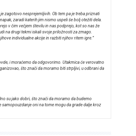
e zagotovo nesprejemljivih. Ob tem pa je treba priznati
apak, zaradi katerih jim nismo uspeli še bolj otežiti dela.
jo v čim večjem številu in nas podprejo, kot so nas že
udi na drugi tekmi iskali svoje priložnosti za zmago.
ve individualne akcije in razbiti njihov ritem igre.”
nego ovde, i moraćemo da odgovorimo. Utakmica će verovatno
anizovao, što znači da moramo biti strpljivi, u odbrani da
eneralno su jako dobri, što znači da moramo da budemo
ate samopouzdanje oni na tome mogu da grade dalje kroz