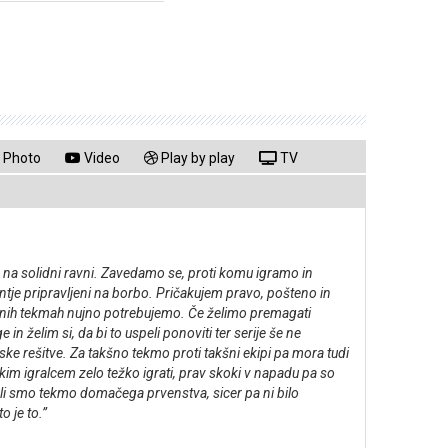
Photo
Video
Play by play
TV
na solidni ravni. Zavedamo se, proti komu igramo in
antje pripravljeni na borbo. Pričakujem pravo, pošteno in
akšnih tekmah nujno potrebujemo. Če želimo premagati
želim si, da bi to uspeli ponoviti ter serije še ne
rske rešitve. Za takšno tekmo proti takšni ekipi pa mora tudi
kim igralcem zelo težko igrati, prav skoki v napadu pa so
grali smo tekmo domačega prvenstva, sicer pa ni bilo
 je to.”