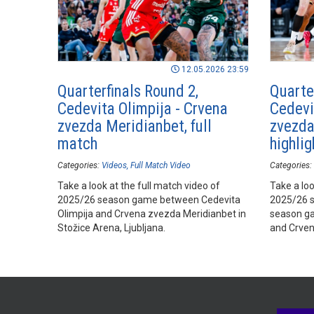
12.05.2026 23:59
Quarterfinals Round 2,
Quarte
Cedevita Olimpija - Crvena
Cedevi
zvezda Meridianbet, full
zvezda
match
highlig
Categories:
Videos
Full Match Video
Categories:
Take a look at the full match video of
Take a loo
2025/26 season game between Cedevita
2025/26 
Olimpija and Crvena zvezda Meridianbet in
season ga
Stožice Arena, Ljubljana.
and Crven
Arena, Lju