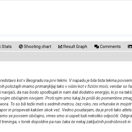
 Stats
Shooting chart
Result Graph
Comments
dstavo kot v Beogradu na prvi tekmi. V napadu je bila tista tekma povsem 
ih položajih imamo primanjkljaj tako v višini kot v fizični moči, vendar so f
 navijači, da nas bodo spodbujali in nam dali dodatno energijo, ki jo na t
jim običajnim nivojem. Proti njim smo tukaj že prišli do pomembne zmage in 
 Nwora. To so bili težki meti s sedmih metrov, čez roko, res vrhunske in mojst
apor in prispevati kakšen skok več. Vedno poudarjam, da je proti tako atlets
ljali smo se povsem običajno, vmes smo si uspeli tudi nekoliko odpočiti. Odi
treninga, v torek dopoldne pa nas čaka še nekaj zaključnih podrobnosti in to