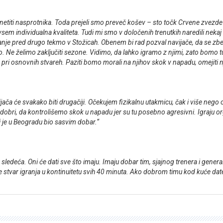
etiti nasprotnika. Toda prejeli smo preveč košev – sto točk Crvene zvezde j
sem individualna kvaliteta. Tudi mi smo v določenih trenutkih naredili nekaj n
je pred drugo tekmo v Stožicah. Obenem bi rad pozval navijače, da se zbere
kmo. Ne želimo zaključiti sezone. Vidimo, da lahko igramo z njimi, zato bomo t
 osnovnih stvareh. Paziti bomo morali na njihov skok v napadu, omejiti njiho
avijača će svakako biti drugačiji. Očekujem fizikalnu utakmicu, čak i više 
bri, da kontrolišemo skok u napadu jer su tu posebno agresivni. Igraju org
 je u Beogradu bio sasvim dobar.“
 ova sledeća. Oni će dati sve što imaju. Imaju dobar tim, sjajnog trenera i g
e stvar igranja u kontinuitetu svih 40 minuta. Ako dobrom timu kod kuće d