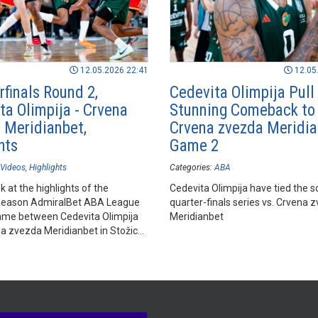
12.05.2026 22:41
12.05
rfinals Round 2,
Cedevita Olimpija Pull 
ta Olimpija - Crvena
Stunning Comeback to
 Meridianbet,
Crvena zvezda Meridia
hts
Game 2
Videos
Highlights
Categories:
ABA
k at the highlights of the
Cedevita Olimpija have tied the s
season AdmiralBet ABA League
quarter-finals series vs. Crvena 
me between Cedevita Olimpija
Meridianbet
a zvezda Meridianbet in Stožice
bljana.