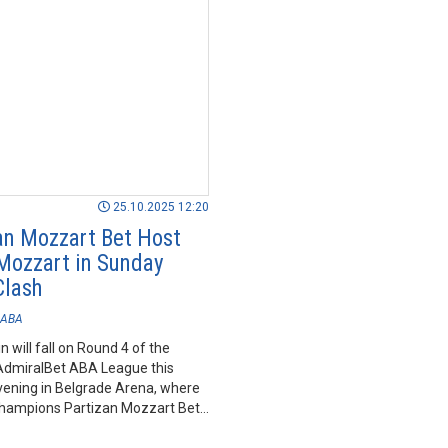
25.10.2025 12:20
an Mozzart Bet Host
Mozzart in Sunday
Clash
ABA
n will fall on Round 4 of the
dmiralBet ABA League this
ening in Belgrade Arena, where
champions Partizan Mozzart Bet
Borac Mozzart.