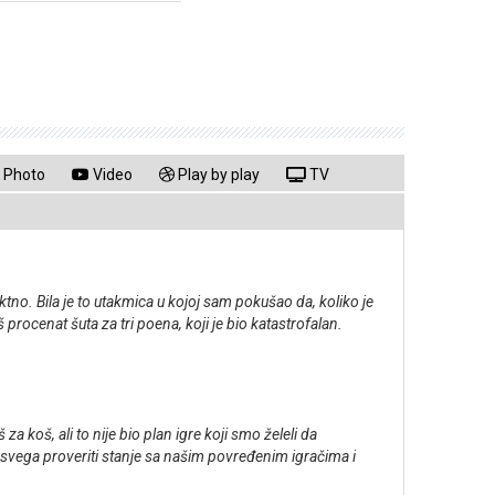
Photo
Video
Play by play
TV
tno. Bila je to utakmica u kojoj sam pokušao da, koliko je
rocenat šuta za tri poena, koji je bio katastrofalan.
a koš, ali to nije bio plan igre koji smo želeli da
svega proveriti stanje sa našim povređenim igračima i