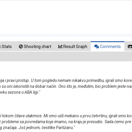
 Stats
Shooting chart
Result Graph
Comments
cija i pravi pristup. U tom pogledu nemam nikakvu primedbu, igrali smo korek
oni iskoristili na dobar način. Ono što je, međutim, bio problem jeste naš p
avku sezone u ABA ligi."
ji tokom čitave utakmice. Mi smo ušli mekano u prvu četvrtinu, igrali smo koš z
 uz probleme sa povredama koje imamo, na kraju je presudio. Sada ćemo pre 
g značaja. Još jednom, čestitke Partizanu."