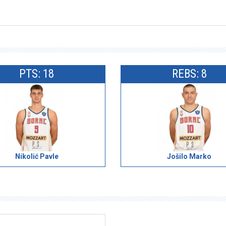
PTS: 18
REBS: 8
Nikolić Pavle
Jošilo Marko