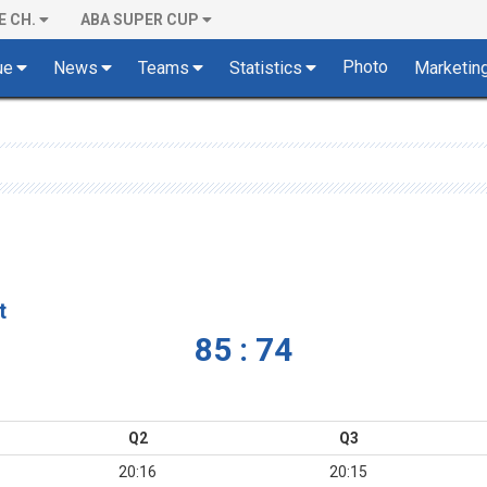
E CH.
ABA SUPER CUP
Photo
ue
News
Teams
Statistics
Marketin
t
85 : 74
Q2
Q3
20:16
20:15