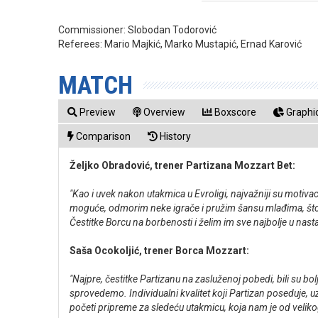
Commissioner:
Slobodan Todorović
Referees:
Mario Majkić, Marko Mustapić, Ernad Karović
MATCH
Preview
Overview
Boxscore
Graphic
Comparison
History
Željko Obradović, trener Partizana Mozzart Bet:
"Kao i uvek nakon utakmica u Evroligi, najvažniji su motiva
moguće, odmorim neke igrače i pružim šansu mlađima, što su 
Čestitke Borcu na borbenosti i želim im sve najbolje u nast
Saša Ocokoljić, trener Borca Mozzart:
"Najpre, čestitke Partizanu na zasluženoj pobedi, bili su bol
sprovedemo. Individualni kvalitet koji Partizan poseduje,
početi pripreme za sledeću utakmicu, koja nam je od veliko