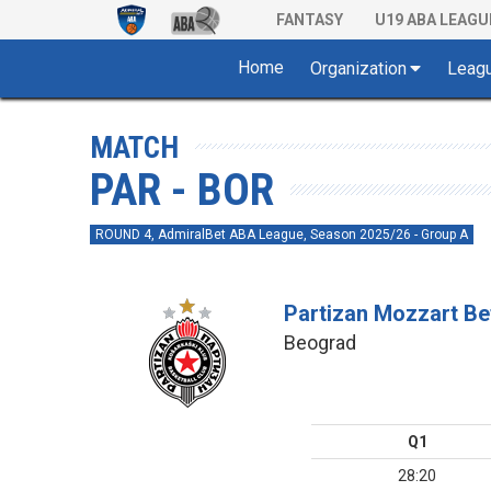
FANTASY
U19 ABA LEAGU
Home
Organization
Leag
MATCH
PAR - BOR
ROUND 4, AdmiralBet ABA League, Season 2025/26 - Group A
Partizan Mozzart Be
Beograd
Q1
28:20