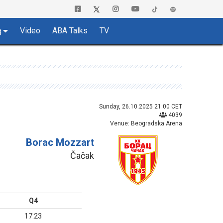
Video
ABA Talks
TV
g
Sunday, 26.10.2025 21:00 CET
4039
Venue: Beogradska Arena
Borac Mozzart
Čačak
Q4
17:23