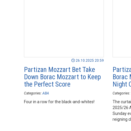
26.10.2025 20:59
Partizan Mozzart Bet Take
Partiz
Down Borac Mozzart to Keep
Borac 
the Perfect Score
Night 
Categories:
ABA
Categories:
Four in a row for the black-and-whites!
The curtai
2025/26 A
Sunday ev
reigning 
will host 