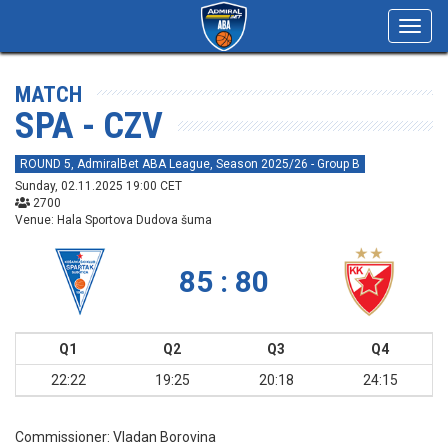
Toggl
navig
MATCH
SPA - CZV
ROUND 5, AdmiralBet ABA League, Season 2025/26 - Group B
Sunday, 02.11.2025 19:00 CET
2700
Venue: Hala Sportova Dudova šuma
85 : 80
Q1
Q2
Q3
Q4
22:22
19:25
20:18
24:15
Commissioner:
Vladan Borovina