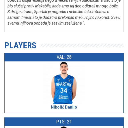
donosili lošija rešenja nego u nekim ranijim utakmicama, kao što je
bio slučaj protiv Makabija, kada smo taj deo odigrali mnogo bolje.
S druge strane, Spartak je pogodio i nekoliko teških šuteva u
samom finišu, što je dodatno prelomilo meč u njihovu korist.
Sve u
svemu, njihova pobeda je sasvim zaslužena.“.
PLAYERS
VAL: 28
Nikolić Danilo
PTS: 21