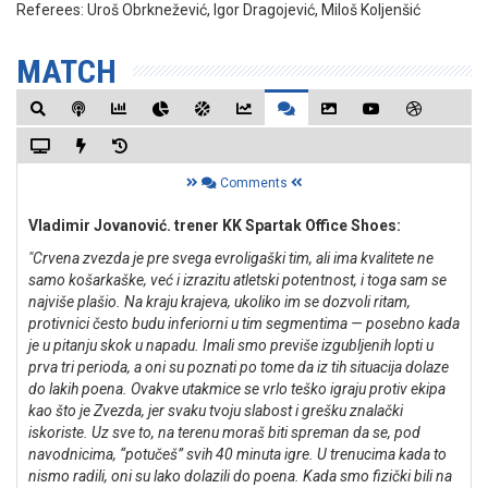
Referees:
Uroš Obrknežević, Igor Dragojević, Miloš Koljenšić
MATCH
Comments
Vladimir Jovanović.
t
rener KK Spartak Office Shoes:
"Crvena zvezda je pre svega evroligaški tim, ali ima kvalitete ne
samo košarkaške, već i izrazitu atletski potentnost, i toga sam se
najviše plašio. Na kraju krajeva, ukoliko im se dozvoli ritam,
protivnici često budu inferiorni u tim segmentima — posebno kada
je u pitanju skok u napadu.
Imali smo previše izgubljenih lopti u
prva tri perioda, a oni su poznati po tome da iz tih situacija dolaze
do lakih poena. Ovakve utakmice se vrlo teško igraju protiv ekipa
kao što je Zvezda, jer svaku tvoju slabost i grešku znalački
iskoriste. Uz sve to, na terenu moraš biti spreman da se, pod
navodnicima, “potučeš” svih 40 minuta igre.
U trenucima kada to
nismo radili, oni su lako dolazili do poena. Kada smo fizički bili na