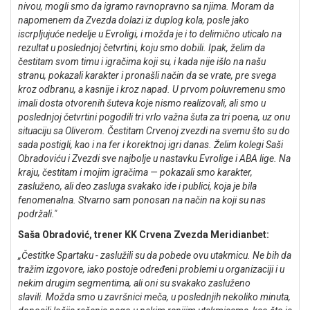
nivou, mogli smo da igramo ravnopravno sa njima. Moram da
napomenem da Zvezda dolazi iz duplog kola, posle jako
iscrpljujuće nedelje u Evroligi, i možda je i to delimično uticalo na
rezultat u poslednjoj četvrtini, koju smo dobili.
Ipak, želim da
čestitam svom timu i igračima koji su, i kada nije išlo na našu
stranu, pokazali karakter i pronašli način da se vrate, pre svega
kroz odbranu, a kasnije i kroz napad. U prvom poluvremenu smo
imali dosta otvorenih šuteva koje nismo realizovali, ali smo u
poslednjoj četvrtini pogodili tri vrlo važna šuta za tri poena, uz onu
situaciju sa Oliverom.
Čestitam Crvenoj zvezdi na svemu što su do
sada postigli, kao i na fer i korektnoj igri danas. Želim kolegi Saši
Obradoviću i Zvezdi sve najbolje u nastavku Evrolige i ABA lige.
Na
kraju, čestitam i mojim igračima — pokazali smo karakter,
zasluženo, ali deo zasluga svakako ide i publici, koja je bila
fenomenalna. Stvarno sam ponosan na način na koji su nas
podržali."
Saša Obradović, trener KK Crvena Zvezda Meridianbet:
„Čestitke Spartaku - zaslužili su da pobede ovu utakmicu. Ne bih da
tražim izgovore, iako postoje određeni problemi u organizaciji i u
nekim drugim segmentima, ali oni su svakako zasluženo
slavili.
Možda smo u završnici meča, u poslednjih nekoliko minuta,