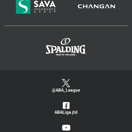
>
@ABA_League
ABALiga.jtd