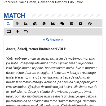
Referees:
Sašo Petek, Aleksandar Davidov, Edo Javor
MATCH
Preview
Andrej Žakelj, trener Budućnosti VOLI:
"Četiri pobjede u nizu su super, ali mislim da možemo i moramo
još bolje. Posljednja utakmica protiv Lijetkabelisa bila je dobra,
iako i dalje imamo uspone i padove tokom meča. Sve to moramo
da ispratimo dobrom energijom i fokusom – tada je sve mnogo
lakše. Naravno, ima još stvari na kojima treba da radimo, ali
nažalost nemamo mnogo vremena, pa neke od njih popravljamo
kroz utakmice. Vjerujem da možemo još bolje i učinićemo sve da
to i pokažemo. Zadar je standardno vrlo nezgodan protivnik.
Igraju pomalo atipičnu košarku, sa dosta unutrašnje igre bekova,
pa moramo da se prilagodimo tome i tokom treninga. Nemamo
mnogo prostora za taktičke pripreme. Ključ će biti maksimalan