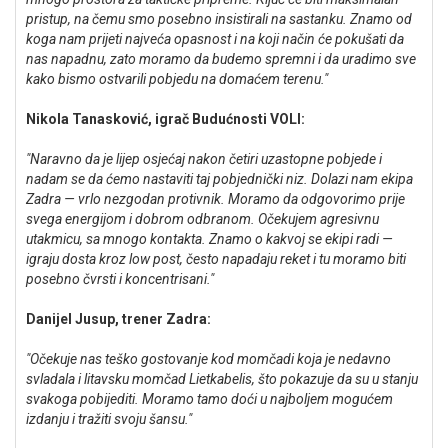
pristup, na čemu smo posebno insistirali na sastanku. Znamo od
koga nam prijeti najveća opasnost i na koji način će pokušati da
nas napadnu, zato moramo da budemo spremni i da uradimo sve
kako bismo ostvarili pobjedu na domaćem terenu."
Nikola Tanasković, igrač Budućnosti VOLI:
"Naravno da je lijep osjećaj nakon četiri uzastopne pobjede i
nadam se da ćemo nastaviti taj pobjednički niz. Dolazi nam ekipa
Zadra — vrlo nezgodan protivnik. Moramo da odgovorimo prije
svega energijom i dobrom odbranom. Očekujem agresivnu
utakmicu, sa mnogo kontakta. Znamo o kakvoj se ekipi radi —
igraju dosta kroz low post, često napadaju reket i tu moramo biti
posebno čvrsti i koncentrisani."
Danijel Jusup, trener Zadra:
"Očekuje nas teško gostovanje kod momčadi koja je nedavno
svladala i litavsku momčad Lietkabelis, što pokazuje da su u stanju
svakoga pobijediti. Moramo tamo doći u najboljem mogućem
izdanju i tražiti svoju šansu."