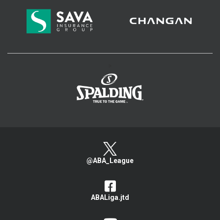
>
@ABA_League
ABALiga.jtd