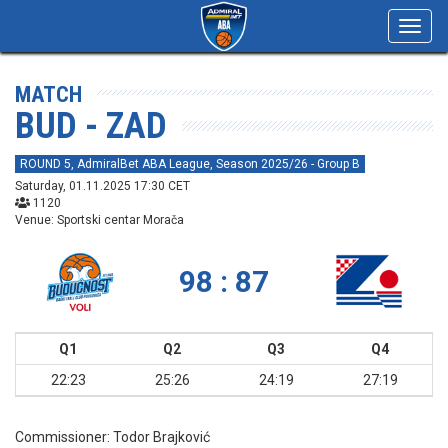
Toggl
navig
MATCH
BUD - ZAD
ROUND 5, AdmiralBet ABA League, Season 2025/26 - Group B
Saturday, 01.11.2025 17:30 CET
1120
Venue: Sportski centar Morača
98 : 87
Q1
Q2
Q3
Q4
22:23
25:26
24:19
27:19
Commissioner:
Todor Brajković