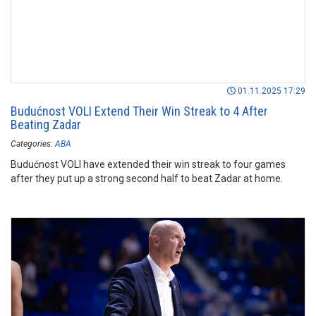
01.11.2025 17:29
Budućnost VOLI Extend Their Win Streak to 4 After
Beating Zadar
Categories:
ABA
Budućnost VOLI have extended their win streak to four games
after they put up a strong second half to beat Zadar at home.