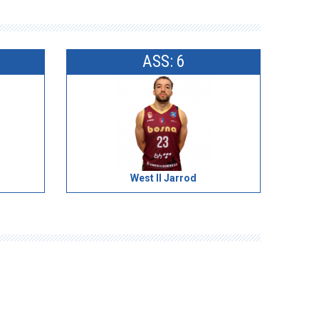
ASS: 6
West II Jarrod