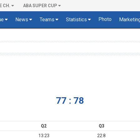
E CH.
ABA SUPER CUP
Photo
ue
News
Teams
Statistics
Marketin
77 : 78
Q2
Q3
13:23
22:8