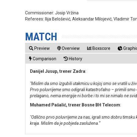
Commissioner:
Josip Vržina
Referees:
Ilija Belošević, Aleksandar Milojević, Vladimir To
MATCH
Preview
Overview
Boxscore
Graphic
Comparison
History
Danijel Jusup, trener Zadra
:
"Mislim da smo izgubili utakmicu u kojoj smo se vratili u ži
Prvo poluvrijeme smo odigrali katastrofalno – primili sm
prelagano, nema energije ni borbe i to mi se nimalo ne sviđa
Muhamed Pašalić, trener Bosne BH Telecom
:
"Odlično prvo poluvrijeme za nas, igrali smo dobru timsku k
kraja. Mislim da je pobjeda zaslužena.“