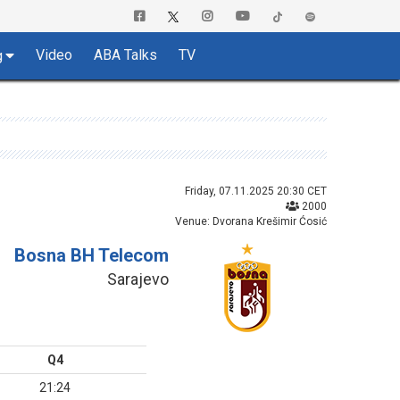
Video
ABA Talks
TV
g
Friday, 07.11.2025 20:30 CET
2000
Venue: Dvorana Krešimir Ćosić
Bosna BH Telecom
Sarajevo
Q4
21:24