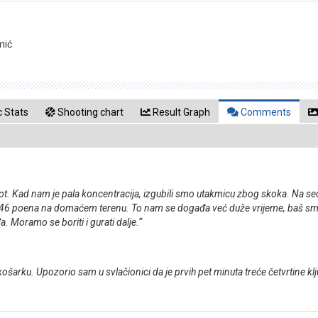
mić
 Stats
Shooting chart
Result Graph
Comments
vot. Kad nam je pala koncentracija, izgubili smo utakmicu zbog skoka. Na seda
o 46 poena na domaćem terenu. To nam se događa već duže vrijeme, baš sm
. Moramo se boriti i gurati dalje.“
ošarku. Upozorio sam u svlačionici da je prvih pet minuta treće četvrtine k