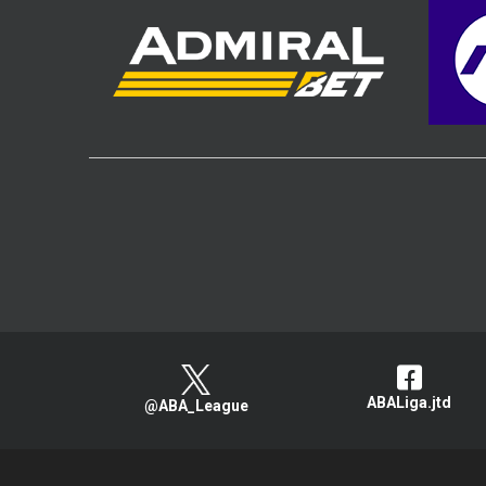
ABALiga.jtd
@ABA_League