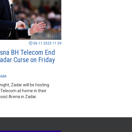
06.11.2025 11:59
sna BH Telecom End
Zadar Curse on Friday
ABA
night, Zadar will be hosting
Telecom at home in their
osić Arena in Zadar.