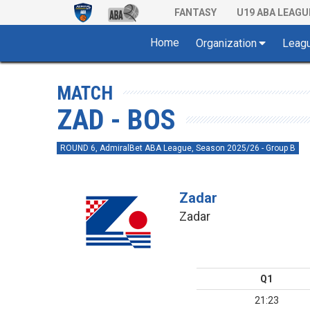
FANTASY
U19 ABA LEAGU
Home
Organization
Leag
MATCH
ZAD - BOS
ROUND 6, AdmiralBet ABA League, Season 2025/26 - Group B
Zadar
Zadar
Q1
21:23