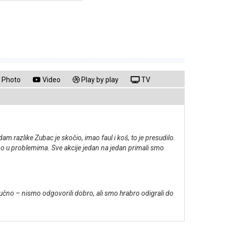
Photo
Video
Play by play
TV
m razlike Zubac je skočio, imao faul i koš, to je presudilo.
o u problemima. Sve akcije jedan na jedan primali smo
ljučno – nismo odgovorili dobro, ali smo hrabro odigrali do