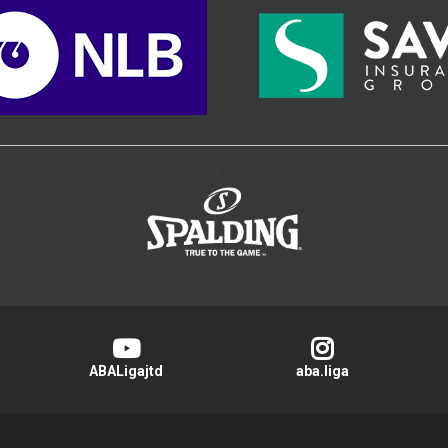
>
ABALigajtd
aba.liga