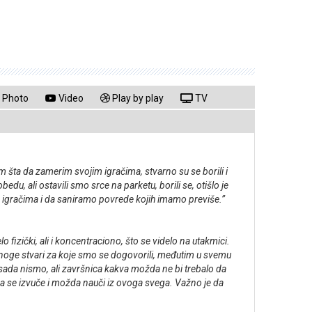
Photo
Video
Play by play
TV
m šta da zamerim svojim igračima, stvarno su se borili i
du, ali ostavili smo srce na parketu, borili se, otišlo je
a igračima i da saniramo povrede kojih imamo previše.”
 fizički, ali i koncentraciono, što se videlo na utakmici.
li mnoge stvari za koje smo se dogovorili, međutim u svemu
sada nismo, ali završnica kakva možda ne bi trebalo da
 da se izvuče i možda nauči iz ovoga svega. Važno je da