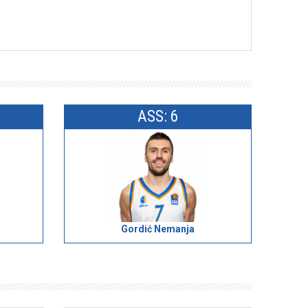
ASS: 6
Gordić Nemanja