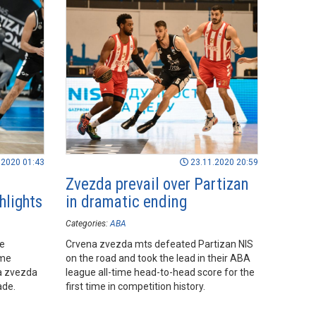
.2020 01:43
23.11.2020 20:59
-
Zvezda prevail over Partizan
hlights
in dramatic ending
Categories:
ABA
he
Crvena zvezda mts defeated Partizan NIS
ame
on the road and took the lead in their ABA
a zvezda
league all-time head-to-head score for the
ade.
first time in competition history.