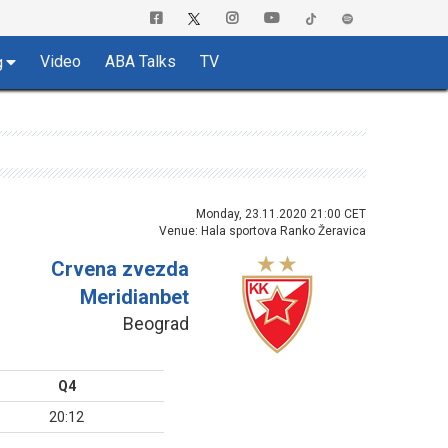
Video
ABA Talks
TV
g
Monday, 23.11.2020 21:00 CET
Venue: Hala sportova Ranko Žeravica
Crvena zvezda
Meridianbet
Beograd
Q4
20:12