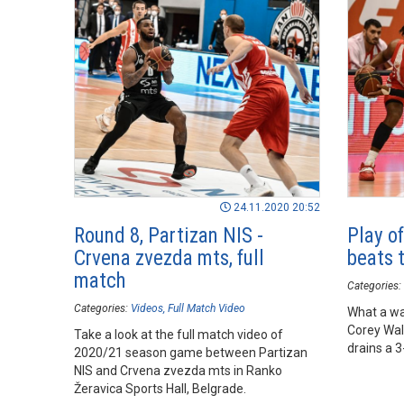
24.11.2020 20:52
Round 8, Partizan NIS -
Play o
Crvena zvezda mts, full
beats 
match
Categories:
Categories:
Videos
Full Match Video
What a wa
Corey Wal
Take a look at the full match video of
drains a 3
2020/21 season game between Partizan
NIS and Crvena zvezda mts in Ranko
Žeravica Sports Hall, Belgrade.