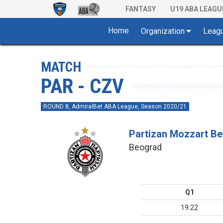
FANTASY
U19 ABA LEAGU
Home
Organization
Leag
MATCH
PAR - CZV
ROUND 8, AdmiralBet ABA League, Season 2020/21
Partizan Mozzart Be
Beograd
Q1
19:22