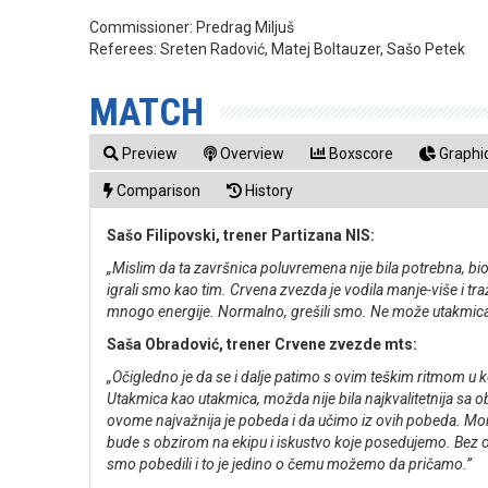
Commissioner:
Predrag Miljuš
Referees:
Sreten Radović, Matej Boltauzer, Sašo Petek
MATCH
Preview
Overview
Boxscore
Graphic
Comparison
History
Sašo Filipovski, trener Partizana NIS:
„Mislim da ta završnica poluvremena nije bila potrebna, bio
igrali smo kao tim. Crvena zvezda je vodila manje-više i traž
mnogo energije. Normalno, grešili smo. Ne može utakmica da
Saša Obradović, trener Crvene zvezde mts:
„Očigledno je da se i dalje patimo s ovim teškim ritmom u koj
Utakmica kao utakmica, možda nije bila najkvalitetnija sa ob
ovome najvažnija je pobeda i da učimo iz ovih pobeda. Mor
bude s obzirom na ekipu i iskustvo koje posedujemo. Bez obz
smo pobedili i to je jedino o čemu možemo da pričamo.”