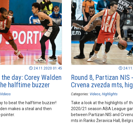
24.11.2020 01:45
24.11
f the day: Corey Walden
Round 8, Partizan NIS 
the halftime buzzer
Crvena zvezda mts, hig
Videos
Categories:
Videos
Highlights
y to beat the halftime buzzer!
Take a look at the highlights of t
den makes a steal and then
2020/21 season ABA League g
-pointer.
between Partizan NIS and Crven
mts in Ranko Žeravica Hall, Belgr