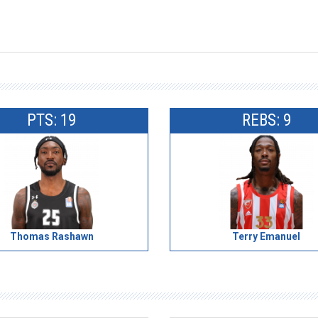
PTS: 19
REBS: 9
Thomas Rashawn
Terry Emanuel