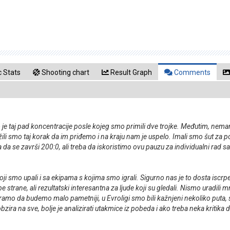
 Stats
Shooting chart
Result Graph
Comments
 je taj pad koncentracije posle kojeg smo primili dve trojke. Međutim, nema
ili smo taj korak da im priđemo i na kraju nam je uspelo. Imali smo šut za pobe
 se završi 200:0, ali treba da iskoristimo ovu pauzu za individualni rad s
i smo upali i sa ekipama s kojima smo igrali. Sigurno nas je to dosta iscrpelo
e strane, ali rezultatski interesantna za ljude koji su gledali. Nismo uradi
amo da budemo malo pametniji, u Evroligi smo bili kažnjeni nekoliko puta, 
ira na sve, bolje je analizirati utakmice iz pobeda i ako treba neka kritika