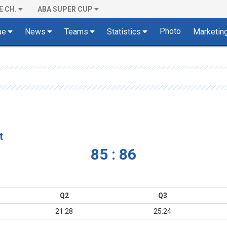
E CH.
ABA SUPER CUP
Photo
ue
News
Teams
Statistics
Marketin
t
85 : 86
Q2
Q3
21:28
25:24