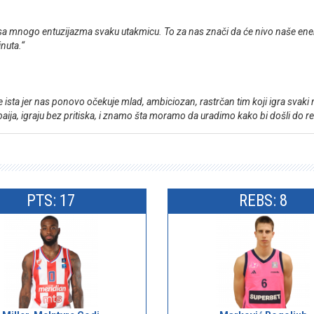
:
 sa mnogo entuzijazma svaku utakmicu. To za nas znači da će nivo naše ene
nuta.“
sta jer nas ponovo očekuje mlad, ambiciozan, rastrčan tim koji igra svaki
aija, igraju bez pritiska, i znamo šta moramo da uradimo kako bi došli do re
PTS: 17
REBS: 8