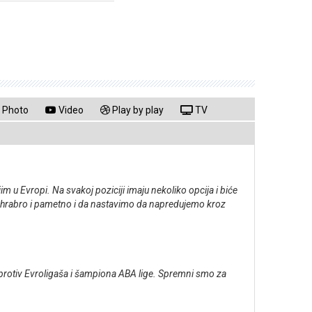
Photo
Video
Play by play
TV
jim u Evropi. Na svakoj poziciji imaju nekoliko opcija i biće
ro, hrabro i pametno i da nastavimo da napredujemo kroz
 protiv Evroligaša i šampiona ABA lige. Spremni smo za