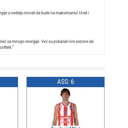
rgije u nedelju morati da bude na maksimumu! Uvek i
 meč sa mnogo energije. Već su pokazali ove sezone da
zultata.“
ASS: 6