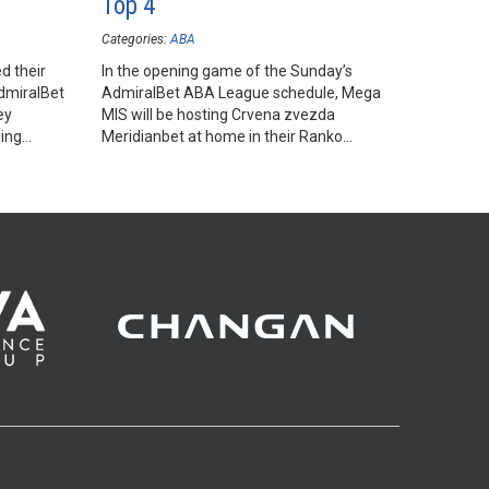
Top 4
Categories:
ABA
d their
In the opening game of the Sunday’s
AdmiralBet
AdmiralBet ABA League schedule, Mega
ey
MIS will be hosting Crvena zvezda
ling
Meridianbet at home in their Ranko
Žeravica Sports Hall in Belgrade.