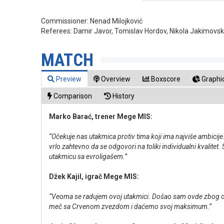
Commissioner:
Nenad Milojković
Referees:
Damir Javor, Tomislav Hordov, Nikola Jakimovsk
MATCH
Preview
Overview
Boxscore
Graphic
Comparison
History
Marko Barać, trener Mege MIS:
“Očekuje nas utakmica protiv tima koji ima najviše ambicije. 
vrlo zahtevno da se odgovori na toliki individualni kvalite
utakmicu sa evroligašem.”
Džek Kajil, igrač Mege MIS:
“Veoma se radujem ovoj utakmici. Došao sam ovde zbog ovak
meč sa Crvenom zvezdom i daćemo svoj maksimum.”