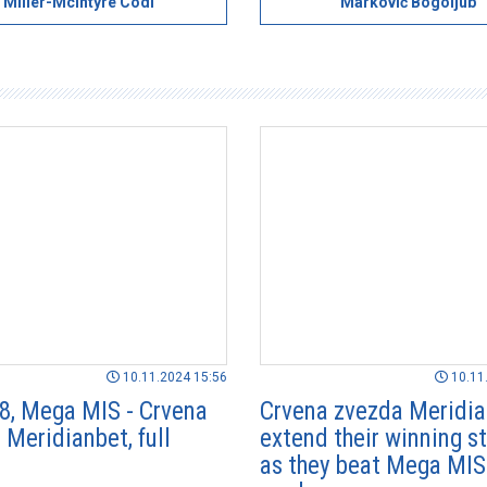
Miller-McIntyre Codi
Marković Bogoljub
10.11.2024 15:56
10.11
8, Mega MIS - Crvena
Crvena zvezda Meridi
 Meridianbet, full
extend their winning s
as they beat Mega MIS