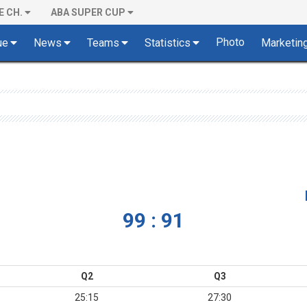
E CH.
ABA SUPER CUP
Photo
ue
News
Teams
Statistics
Marketin
99 : 91
Q2
Q3
25:15
27:30