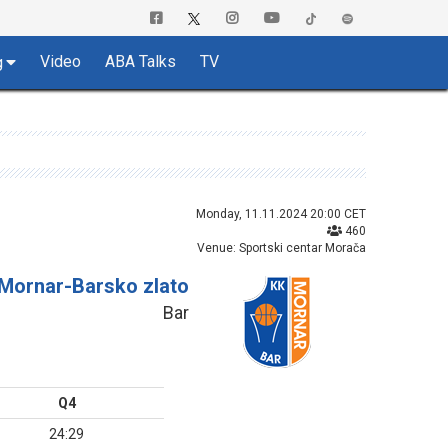
Video
ABA Talks
TV
g
Monday, 11.11.2024 20:00 CET
460
Venue: Sportski centar Morača
Mornar-Barsko zlato
Bar
Q4
24:29