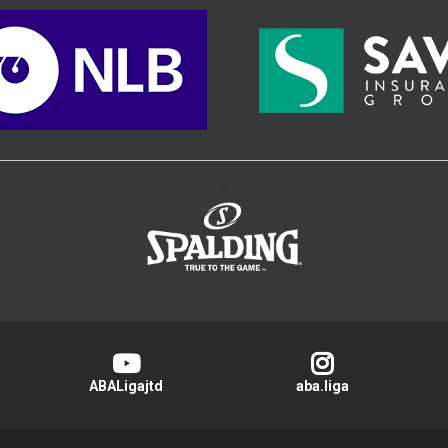
>
ABALigajtd
aba.liga