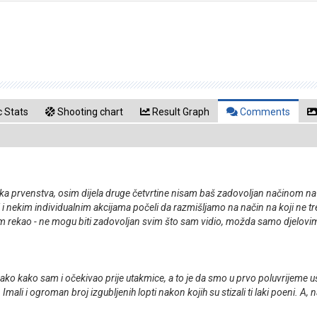
 Stats
Shooting chart
Result Graph
Comments
prvenstva, osim dijela druge četvrtine nisam baš zadovoljan načinom na ko
 nekim individualnim akcijama počeli da razmišljamo na način na koji ne t
am rekao - ne mogu biti zadovoljan svim što sam vidio, možda samo djelovima i
nako kako sam i očekivao prije utakmice, a to je da smo u prvo poluvrijeme uš
Imali i ogroman broj izgubljenih lopti nakon kojih su stizali ti laki poeni. A, 