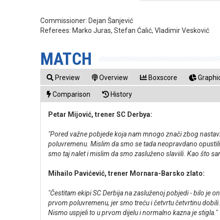
Commissioner:
Dejan Šanjević
Referees:
Marko Juras, Stefan Ćalić, Vladimir Vesković
MATCH
Preview
Overview
Boxscore
Graphic
Comparison
History
Petar Mijović, trener SC Derbya:
"Pored važne pobjede koja nam mnogo znači zbog nastavka 
poluvremenu. Mislim da smo se tada neopravdano opustili i
smo taj nalet i mislim da smo zasluženo slaviili. Kao što s
Mihailo Pavićević, trener Mornara-Barsko zlato:
"Čestitam ekipi SC Derbija na zasluženoj pobjedi - bilo je o
prvom poluvremenu, jer smo treću i četvrtu četvrtinu dobili. 
Nismo uspjeli to u prvom dijelu i normalno kazna je stigla."