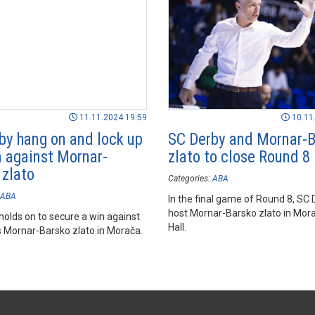
11.11.2024 19:59
10.11
by hang on and lock up
SC Derby and Mornar-
n against Mornar-
zlato to close Round 8
 zlato
Categories:
ABA
ABA
In the final game of Round 8, SC D
host Mornar-Barsko zlato in Mor
holds on to secure a win against
Hall.
ls Mornar-Barsko zlato in Morača.