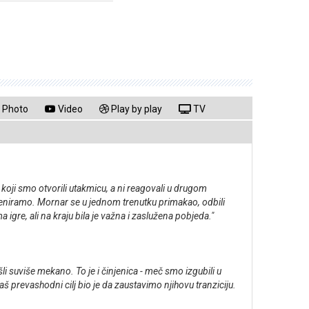
Photo
Video
Play by play
TV
ji smo otvorili utakmicu, a ni reagovali u drugom
reniramo. Mornar se u jednom trenutku primakao, odbili
gre, ali na kraju bila je važna i zaslužena pobjeda."
li suviše mekano. To je i činjenica - meč smo izgubili u
naš prevashodni cilj bio je da zaustavimo njihovu tranziciju.