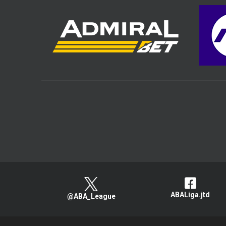
ABALiga.jtd
@ABA_League