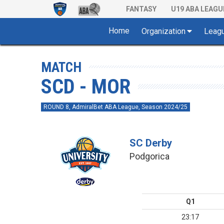
FANTASY
U19 ABA LEAGU
Home
Organization
Leag
MATCH
SCD - MOR
ROUND 8, AdmiralBet ABA League, Season 2024/25
SC Derby
Podgorica
Q1
23:17