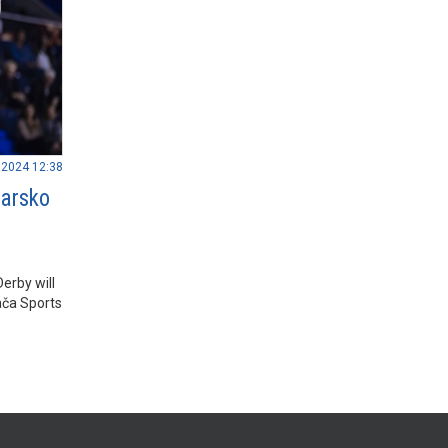
.2024 12:38
Barsko
erby will
ača Sports