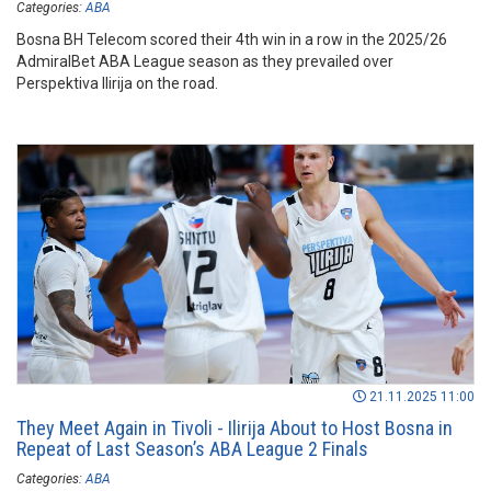
Categories:
ABA
Bosna BH Telecom scored their 4th win in a row in the 2025/26
AdmiralBet ABA League season as they prevailed over
Perspektiva Ilirija on the road.
21.11.2025 11:00
They Meet Again in Tivoli - Ilirija About to Host Bosna in
Repeat of Last Season’s ABA League 2 Finals
Categories:
ABA