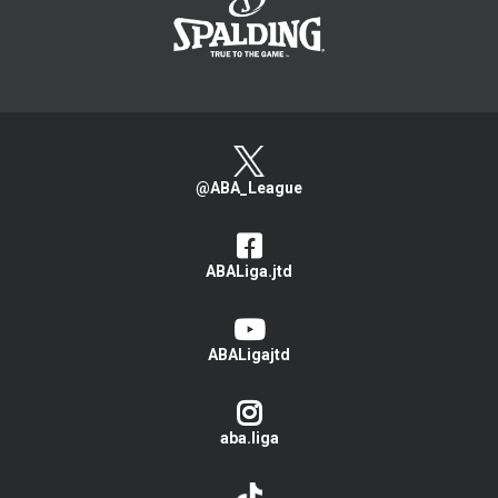
@ABA_League
ABALiga.jtd
ABALigajtd
aba.liga