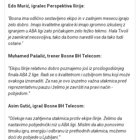
Edo Murić, igralec Perspektiva Ilirije:
''Bosna ima odlično sestavljeno ekipo in v zadnjem mesecu igrajo
zelo dobro. Imajo kvalitetne igralce ki imajo igromno izkušenj z
igranjem u ABA ligi zato pričakujem zelo težko tekmo. Hala Tivoli
je zaenkrat neosvoljiva, tako da bomo naredili vse da tako tudi
ostane.''
Muhamed Pašalić, trener Bosne BH Telecom:
“Ekipu Ilirije relativno dobro poznajemo još iz prošlogodišnjeg
finala ABA 2 lige. Radi se o kvalitetnom i ozbiljnom timu koji može
svakoga iznenaditi. Za nas je ovo izuzetno važna utakmica pred
reprezentativnu pauzu i želimo je završiti na pravi način -
pobjedom.”
Asim Gutić, igrač Bosne BH Telecom:
“Očekuje nas zahtjevna utakmica protiv ekipe Ilirije. Želimo da
nastavimo pobjednički niz u ABA ligi. Mislim da ako ponovimo
timsku igru, energiju i odbranu iz prethodnih utakmica, možemo
doći do pobjede u Ljubljani.”