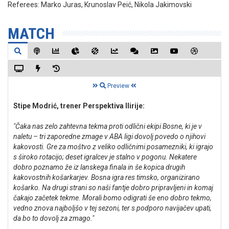
Referees:
Marko Juras, Krunoslav Peić, Nikola Jakimovski
MATCH
Preview
Stipe Modrić, trener Perspektiva Ilirije:
"Čaka nas zelo zahtevna tekma proti odlični ekipi Bosne, ki je v
naletu – tri zaporedne zmage v ABA ligi dovolj povedo o njihovi
kakovosti. Gre za moštvo z veliko odličnimi posamezniki, ki igrajo
s široko rotacijo; deset igralcev je stalno v pogonu. Nekatere
dobro poznamo že iz lanskega finala in še kopica drugih
kakovostnih košarkarjev. Bosna igra res timsko, organizirano
košarko. Na drugi strani so naši fantje dobro pripravljeni in komaj
čakajo začetek tekme. Morali bomo odigrati še eno dobro tekmo,
vedno znova najboljšo v tej sezoni, ter s podporo navijačev upati,
da bo to dovolj za zmago."