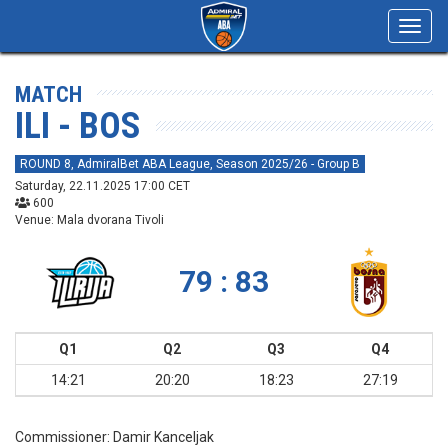
Toggl
navig
MATCH
ILI - BOS
ROUND 8, AdmiralBet ABA League, Season 2025/26 - Group B
Saturday, 22.11.2025 17:00 CET
600
Venue: Mala dvorana Tivoli
79 : 83
Q1
Q2
Q3
Q4
14:21
20:20
18:23
27:19
Commissioner:
Damir Kanceljak