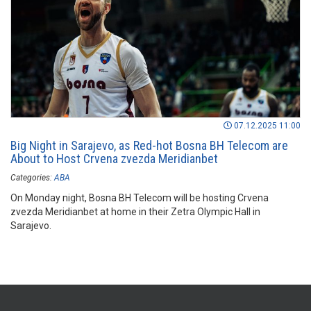
07.12.2025 11:00
Big Night in Sarajevo, as Red-hot Bosna BH Telecom are
About to Host Crvena zvezda Meridianbet
Categories:
ABA
On Monday night, Bosna BH Telecom will be hosting Crvena
zvezda Meridianbet at home in their Zetra Olympic Hall in
Sarajevo.