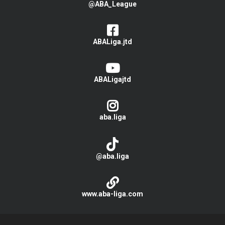
@ABA_League
ABALiga.jtd
ABALigajtd
aba.liga
@aba.liga
www.aba-liga.com