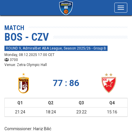
Toggl
navig
MATCH
BOS - CZV
ROUND 9, AdmiralBet ABA League, Season 2025/26 - Group B
Monday, 08.12.2025 17:00 CET
3700
Venue: Zetra Olympic Hall
77 : 86
Q1
Q2
Q3
Q4
21:24
18:24
23:22
15:16
Commissioner:
Hariz Bilić