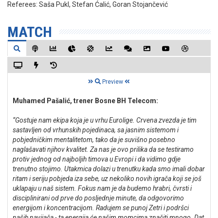
Referees:
Saša Pukl, Stefan Ćalić, Goran Stojančević
MATCH
Preview
Muhamed Pašalić, trener Bosne BH Telecom:
“Gostuje nam ekipa koja je u vrhu Eurolige. Crvena zvezda je tim
sastavljen od vrhunskih pojedinaca, sa jasnim sistemom i
pobjedničkim mentalitetom, tako da je suvišno posebno
naglašavati njihov kvalitet. Za nas je ovo prilika da se testiramo
protiv jednog od najboljih timova u Evropi i da vidimo gdje
trenutno stojimo. Utakmica dolazi u trenutku kada smo imali dobar
ritam i seriju pobjeda iza sebe, uz nekoliko novih igrača koji se još
uklapaju u naš sistem. Fokus nam je da budemo hrabri, čvrsti i
disciplinirani od prve do posljednje minute, da odgovorimo
energijom i koncentracijom. Radujem se punoj Zetri i podršci
naših navijača - ta energija će našim momcima značiti mnogo. Dat