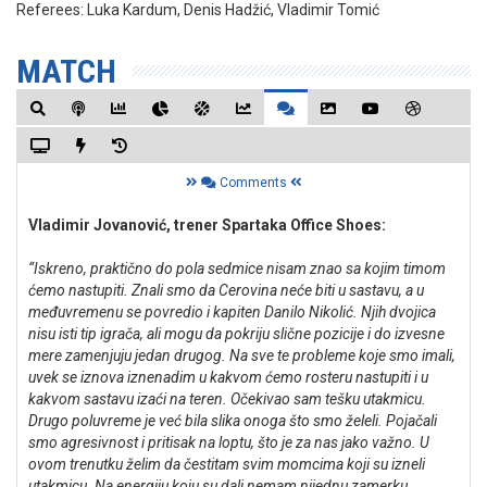
Referees:
Luka Kardum, Denis Hadžić, Vladimir Tomić
MATCH
Comments
Vladimir Jovanović, trener Spartaka Office Shoes:
“Iskreno, praktično do pola sedmice nisam znao sa kojim timom
ćemo nastupiti. Znali smo da Cerovina neće biti u sastavu, a u
međuvremenu se povredio i kapiten Danilo Nikolić. Njih dvojica
nisu isti tip igrača, ali mogu da pokriju slične pozicije i do izvesne
mere zamenjuju jedan drugog. Na sve te probleme koje smo imali,
uvek se iznova iznenadim u kakvom ćemo rosteru nastupiti i u
kakvom sastavu izaći na teren. Očekivao sam tešku utakmicu.
Drugo poluvreme je već bila slika onoga što smo želeli. Pojačali
smo agresivnost i pritisak na loptu, što je za nas jako važno. U
ovom trenutku želim da čestitam svim momcima koji su izneli
utakmicu. Na energiju koju su dali nemam nijednu zamerku.