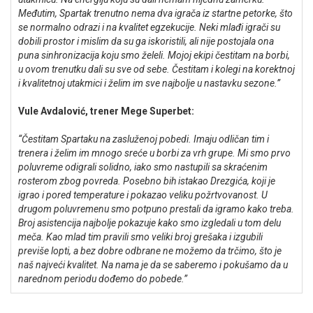
Međutim, Spartak trenutno nema dva igrača iz startne petorke, što
se normalno odrazi i na kvalitet egzekucije. Neki mlađi igrači su
dobili prostor i mislim da su ga iskoristili, ali nije postojala ona
puna sinhronizacija koju smo želeli. Mojoj ekipi čestitam na borbi,
u ovom trenutku dali su sve od sebe. Čestitam i kolegi na korektnoj
i kvalitetnoj utakmici i želim im sve najbolje u nastavku sezone.”
Vule Avdalović, trener Mege Superbet:
“Čestitam Spartaku na zasluženoj pobedi. Imaju odličan tim i
trenera i želim im mnogo sreće u borbi za vrh grupe. Mi smo prvo
poluvreme odigrali solidno, iako smo nastupili sa skraćenim
rosterom zbog povreda. Posebno bih istakao Drezgića, koji je
igrao i pored temperature i pokazao veliku požrtvovanost. U
drugom poluvremenu smo potpuno prestali da igramo kako treba.
Broj asistencija najbolje pokazuje kako smo izgledali u tom delu
meča. Kao mlad tim pravili smo veliki broj grešaka i izgubili
previše lopti, a bez dobre odbrane ne možemo da trčimo, što je
naš najveći kvalitet. Na nama je da se saberemo i pokušamo da u
narednom periodu dođemo do pobede.”