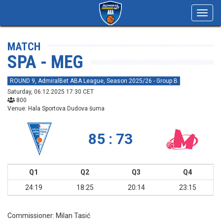
Toggl
navig
MATCH
SPA - MEG
ROUND 9, AdmiralBet ABA League, Season 2025/26 - Group B
Saturday, 06.12.2025 17:30 CET
800
Venue: Hala Sportova Dudova šuma
85 : 73
Q1
Q2
Q3
Q4
24:19
18:25
20:14
23:15
Commissioner:
Milan Tasić