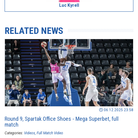
Luc Kyrell
RELATED NEWS
06.12.2025 23:58
Round 9, Spartak Office Shoes - Mega Superbet, full
match
Categories:
Videos
Full Match Video