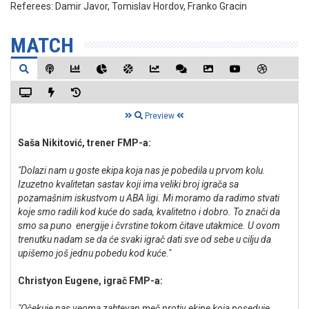
Referees:
Damir Javor, Tomislav Hordov, Franko Gracin
MATCH
Preview
Saša Nikitović, trener FMP-a:
"Dolazi nam u goste ekipa koja nas je pobedila u prvom kolu.
Izuzetno kvalitetan sastav koji ima veliki broj igrača sa
pozamašnim iskustvom u ABA ligi. Mi moramo da radimo stvati
koje smo radili kod kuće do sada, kvalitetno i dobro. To znači da
smo sa puno energije i čvrstine tokom čitave utakmice. U ovom
trenutku nadam se da će svaki igrač dati sve od sebe u cilju da
upišemo još jednu pobedu kod kuće."
Christyon Eugene, igrač FMP-a:
"Očekuje nas veoma zahtevan meč protiv ekipe koja poseduje