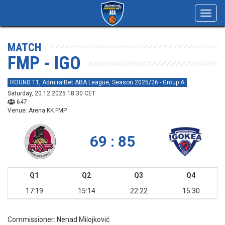
Toggl
navig
MATCH
FMP - IGO
ROUND 11, AdmiralBet ABA League, Season 2025/26 - Group A
Saturday, 20.12.2025 18:30 CET
647
Venue: Arena KK FMP
69 : 85
Q1
Q2
Q3
Q4
17:19
15:14
22:22
15:30
Commissioner:
Nenad Milojković