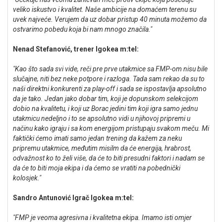
veliko iskustvo i kvalitet. Naše ambicije na domaćem terenu su
uvek najveće. Verujem da uz dobar pristup 40 minuta možemo da
ostvarimo pobedu koja bi nam mnogo značila."
Nenad Stefanović, trener Igokea m:tel:
"Kao što sada svi vide, reči pre prve utakmice sa FMP-om nisu bile
slučajne, niti bez neke potpore i razloga. Tada sam rekao da su to
naši direktni konkurenti za play-off i sada se ispostavlja apsolutno
da je tako. Jedan jako dobar tim, koji je dopunskom selekcijom
dobio na kvalitetu, i koji uz Borac jedini tim koji igra samo jednu
utakmicu nedeljno i to se apsolutno vidi u njihovoj pripremi u
načinu kako igraju i sa kom energijom pristupaju svakom meču. Mi
faktički ćemo imati samo jedan trening da kažem za neku
pripremu utakmice, međutim misilm da će energija, hrabrost,
odvažnost ko to želi više, da će to biti presudni faktori i nadam se
da će to biti moja ekipa i da ćemo se vratiti na pobednički
kolosjek."
Sandro Antunović Igrač Igokea m:tel:
"FMP je veoma agresivna i kvalitetna ekipa. Imamo isti omjer