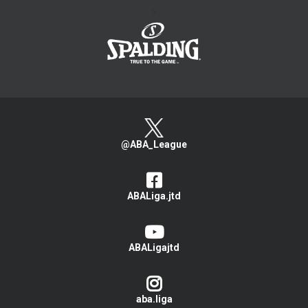
>
@ABA_League
ABALiga.jtd
ABALigajtd
aba.liga