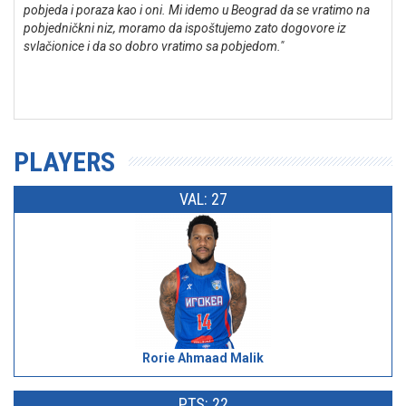
pobjeda i poraza kao i oni. Mi idemo u Beograd da se vratimo na
pobjedničkni niz, moramo da ispoštujemo zato dogovore iz
svlačionice i da so dobro vratimo sa pobjedom."
PLAYERS
VAL: 27
Rorie Ahmaad Malik
PTS: 22