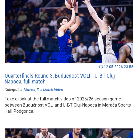
12.05.2026 23:58
Quarterfinals Round 3, Budućnost VOLI - U-BT Cluj-
Napoca, full match
Categories:
Videos
Full Match Video
Take a look at the full match video of 2025/26 season game
between Budućnost VOLI and U-BT Cluj-Napoca in Morača Sports
Hall, Podgorica.