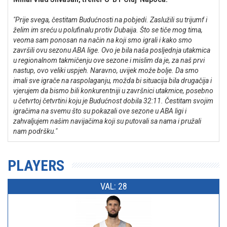
"Prije svega, čestitam Budućnosti na pobjedi. Zaslužili su trijumf i
želim im sreću u polufinalu protiv Dubaija. Što se tiče mog tima,
veoma sam ponosan na način na koji smo igrali i kako smo
završili ovu sezonu ABA lige. Ovo je bila naša posljednja utakmica
u regionalnom takmičenju ove sezone i mislim da je, za naš prvi
nastup, ovo veliki uspjeh. Naravno, uvijek može bolje. Da smo
imali sve igrače na raspolaganju, možda bi situacija bila drugačija i
vjerujem da bismo bili konkurentniji u završnici utakmice, posebno
u četvrtoj četvrtini koju je Budućnost dobila 32:11. Čestitam svojim
igračima na svemu što su pokazali ove sezone u ABA ligi i
zahvaljujem našim navijačima koji su putovali sa nama i pružali
nam podršku."
PLAYERS
VAL: 28