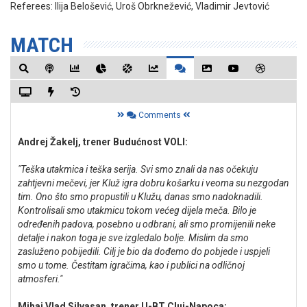
Referees:
Ilija Belošević, Uroš Obrknežević, Vladimir Jevtović
MATCH
Comments
Andrej Žakelj, trener Budućnost VOLI:
"Teška utakmica i teška serija. Svi smo znali da nas očekuju
zahtjevni mečevi, jer Kluž igra dobru košarku i veoma su nezgodan
tim. Ono što smo propustili u Klužu, danas smo nadoknadili.
Kontrolisali smo utakmicu tokom većeg dijela meča. Bilo je
određenih padova, posebno u odbrani, ali smo promijenili neke
detalje i nakon toga je sve izgledalo bolje. Mislim da smo
zasluženo pobijedili. Cilj je bio da dođemo do pobjede i uspjeli
smo u tome. Čestitam igračima, kao i publici na odličnoj
atmosferi."
Mihai Vlad Silvasan, trener U-BT Cluj-Napoca: