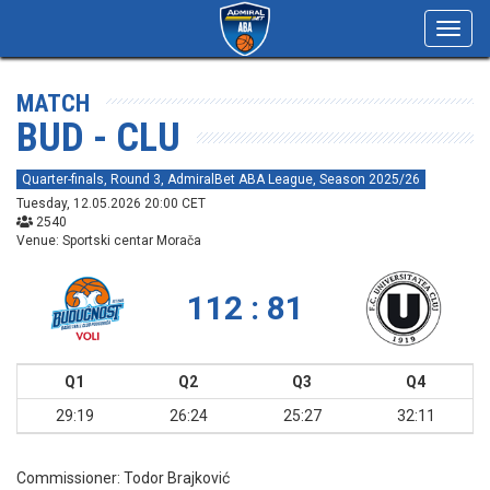
Toggl
navig
MATCH
BUD - CLU
Quarter-finals, Round 3, AdmiralBet ABA League, Season 2025/26
Tuesday, 12.05.2026 20:00 CET
2540
Venue: Sportski centar Morača
112 : 81
Q1
Q2
Q3
Q4
29:19
26:24
25:27
32:11
Commissioner:
Todor Brajković