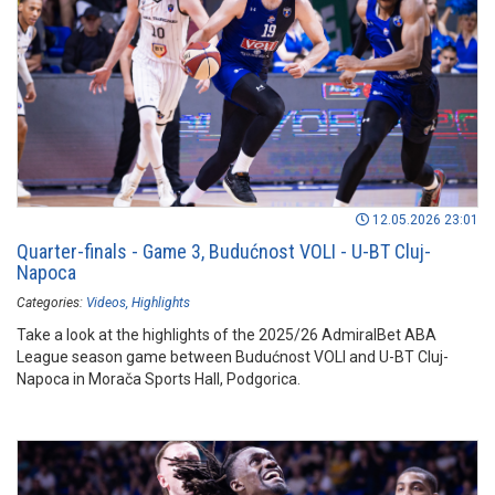
12.05.2026 23:01
Quarter-finals - Game 3, Budućnost VOLI - U-BT Cluj-
Napoca
Categories:
Videos
Highlights
Take a look at the highlights of the 2025/26 AdmiralBet ABA
League season game between Budućnost VOLI and U-BT Cluj-
Napoca in Morača Sports Hall, Podgorica.