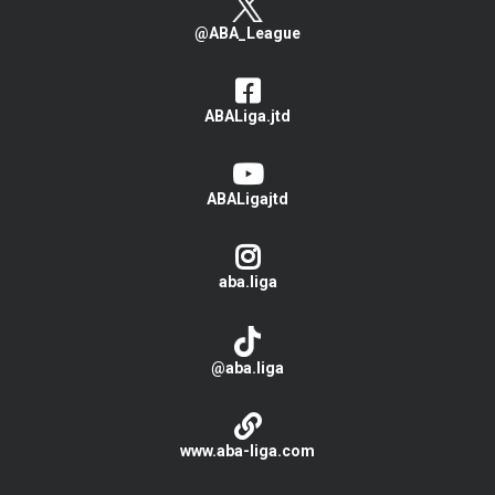
@ABA_League
ABALiga.jtd
ABALigajtd
aba.liga
@aba.liga
www.aba-liga.com