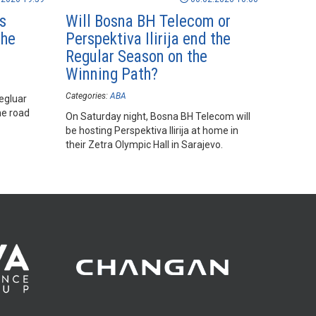
ts
Will Bosna BH Telecom or
the
Perspektiva Ilirija end the
Regular Season on the
Winning Path?
Categories:
ABA
regluar
he road
On Saturday night, Bosna BH Telecom will
be hosting Perspektiva Ilirija at home in
their Zetra Olympic Hall in Sarajevo.