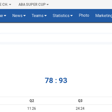
E CH.
ABA SUPER CUP
Photo
ue
News
Teams
Statistics
Marketin
78 : 93
Q2
Q3
11:26
24:24