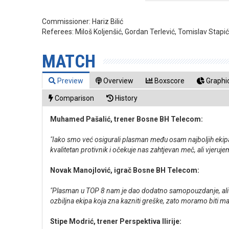
Commissioner:
Hariz Bilić
Referees:
Miloš Koljenšić, Gordan Terlević, Tomislav Stapi
MATCH
Preview
Overview
Boxscore
Graphic
Comparison
History
Muhamed Pašalić, trener Bosne BH Telecom:
"Iako smo već osigurali plasman među osam najboljih ekipa,
kvalitetan protivnik i očekuje nas zahtjevan meč, ali vjeruj
Novak Manojlović, igrač Bosne BH Telecom:
"Plasman u TOP 8 nam je dao dodatno samopouzdanje, ali nik
ozbiljna ekipa koja zna kazniti greške, zato moramo biti 
Stipe Modrić, trener Perspektiva Ilirije: