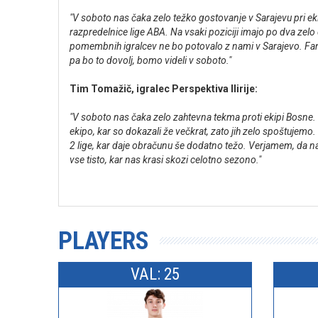
"V soboto nas čaka zelo težko gostovanje v Sarajevu pri ekipi
razpredelnice lige ABA. Na vsaki poziciji imajo po dva zelo
pomembnih igralcev ne bo potovalo z nami v Sarajevo. Fant
pa bo to dovolj, bomo videli v soboto."
Tim Tomažič, igralec Perspektiva Ilirije:
"V soboto nas čaka zelo zahtevna tekma proti ekipi Bosne. 
ekipo, kar so dokazali že večkrat, zato jih zelo spoštujem
2 lige, kar daje obračunu še dodatno težo. Verjamem, da n
vse tisto, kar nas krasi skozi celotno sezono."
PLAYERS
VAL: 25