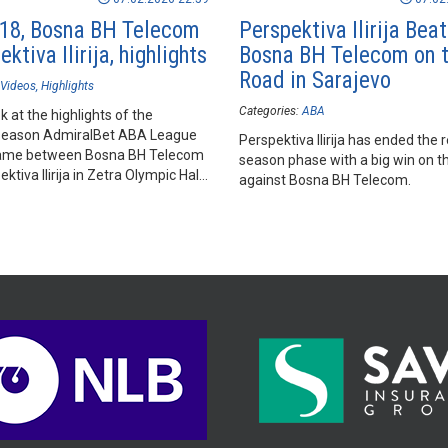
18, Bosna BH Telecom
Perspektiva Ilirija Bea
ektiva Ilirija, highlights
Bosna BH Telecom on 
Road in Sarajevo
Videos
Highlights
Categories:
ABA
k at the highlights of the
season AdmiralBet ABA League
Perspektiva Ilirija has ended the 
ame between Bosna BH Telecom
season phase with a big win on t
ktiva Ilirija in Zetra Olympic Hall,
against Bosna BH Telecom.
.