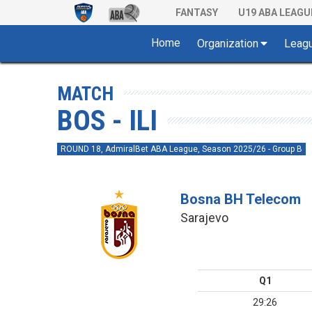
FANTASY
U19 ABA LEAGU
Home
Organization
Leag
MATCH
BOS - ILI
ROUND 18, AdmiralBet ABA League, Season 2025/26 - Group B
Bosna BH Telecom
Sarajevo
Q1
29:26