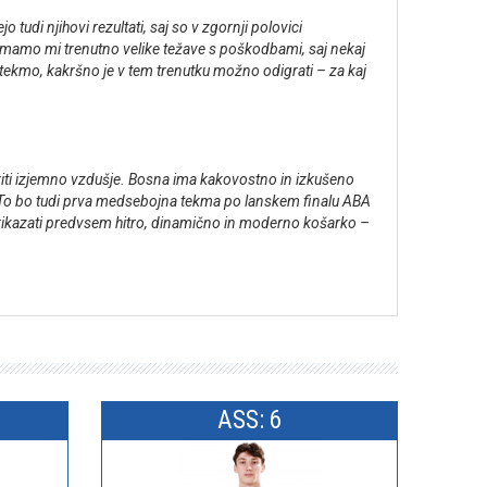
tudi njihovi rezultati, saj so v zgornji polovici
ni imamo mi trenutno velike težave s poškodbami, saj nekaj
tekmo, kakršno je v tem trenutku možno odigrati – za kaj
ariti izjemno vzdušje. Bosna ima kakovostno in izkušeno
a. To bo tudi prva medsebojna tekma po lanskem finalu ABA
prikazati predvsem hitro, dinamično in moderno košarko –
ASS: 6