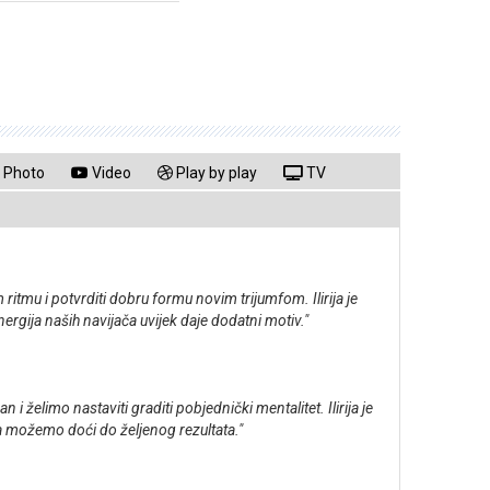
Photo
Video
Play by play
TV
tmu i potvrditi dobru formu novim trijumfom. Ilirija je
ergija naših navijača uvijek daje dodatni motiv."
elimo nastaviti graditi pobjednički mentalitet. Ilirija je
a možemo doći do željenog rezultata."