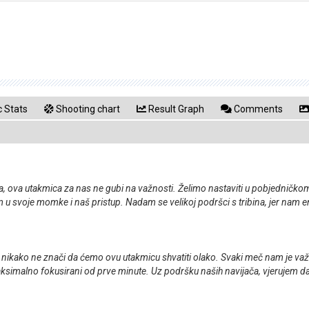
ć
 Stats
Shooting chart
Result Graph
Comments
 ova utakmica za nas ne gubi na važnosti. Želimo nastaviti u pobjedničkom ri
em u svoje momke i naš pristup. Nadam se velikoj podršci s tribina, jer nam en
ako ne znači da ćemo ovu utakmicu shvatiti olako. Svaki meč nam je važan i ž
maksimalno fokusirani od prve minute. Uz podršku naših navijača, vjerujem d