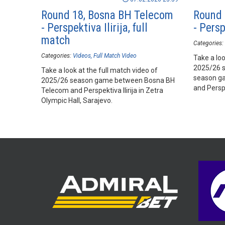
Round 18, Bosna BH Telecom
Round 
- Perspektiva Ilirija, full
- Persp
match
Categories:
Categories:
Videos
Full Match Video
Take a loo
2025/26 
Take a look at the full match video of
season g
2025/26 season game between Bosna BH
and Perspe
Telecom and Perspektiva Ilirija in Zetra
Sarajevo
Olympic Hall, Sarajevo.