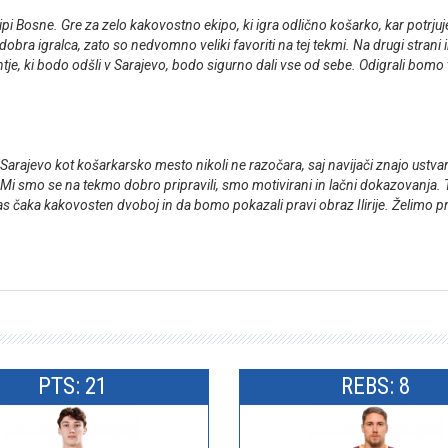
 Bosne. Gre za zelo kakovostno ekipo, ki igra odlično košarko, kar potrjujejo 
 dobra igralca, zato so nedvomno veliki favoriti na tej tekmi. Na drugi stra
je, ki bodo odšli v Sarajevo, bodo sigurno dali vse od sebe. Odigrali bomo 
Sarajevo kot košarkarsko mesto nikoli ne razočara, saj navijači znajo ustv
o. Mi smo se na tekmo dobro pripravili, smo motivirani in lačni dokazovanj
as čaka kakovosten dvoboj in da bomo pokazali pravi obraz Ilirije. Želimo 
PTS: 21
REBS: 8