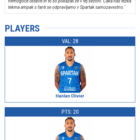
nemogoče ustaviti in to so pokazali že v tej sezoni. Čaka nas težka
tekma ampak s fanti se odpravljamo v Spartak samozavestno."
PLAYERS
VAL: 28
Hanlan Olivier
PTS: 20