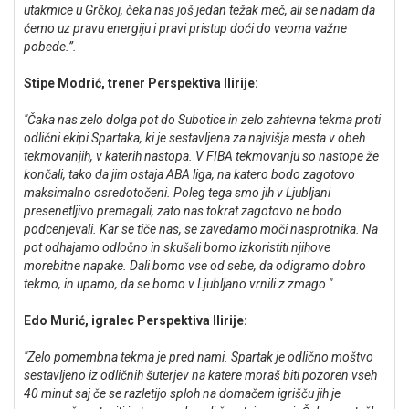
utakmice u Grčkoj, čeka nas još jedan težak meč, ali se nadam da
ćemo uz pravu energiju i pravi pristup doći do veoma važne
pobede.”.
Stipe Modrić, trener Perspektiva Ilirije:
"Čaka nas zelo dolga pot do Subotice in zelo zahtevna tekma proti
odlični ekipi Spartaka, ki je sestavljena za najvišja mesta v obeh
tekmovanjih, v katerih nastopa. V FIBA tekmovanju so nastope že
končali, tako da jim ostaja ABA liga, na katero bodo zagotovo
maksimalno osredotočeni. Poleg tega smo jih v Ljubljani
presenetljivo premagali, zato nas tokrat zagotovo ne bodo
podcenjevali. Kar se tiče nas, se zavedamo moči nasprotnika. Na
pot odhajamo odločno in skušali bomo izkoristiti njihove
morebitne napake. Dali bomo vse od sebe, da odigramo dobro
tekmo, in upamo, da se bomo v Ljubljano vrnili z zmago."
Edo Murić, igralec Perspektiva Ilirije:
"Zelo pomembna tekma je pred nami. Spartak je odlično moštvo
sestavljeno iz odličnih šuterjev na katere moraš biti pozoren vseh
40 minut saj če se razletijo sploh na domačem igrišču jih je