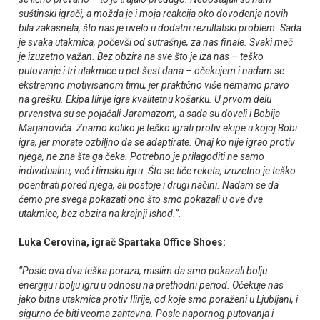
suštinski igrači, a možda je i moja reakcija oko dovođenja novih
bila zakasnela, što nas je uvelo u dodatni rezultatski problem. Sada
je svaka utakmica, počevši od sutrašnje, za nas finale. Svaki meč
je izuzetno važan. Bez obzira na sve što je iza nas – teško
putovanje i tri utakmice u pet-šest dana – očekujem i nadam se
ekstremno motivisanom timu, jer praktično više nemamo pravo
na grešku. Ekipa Ilirije igra kvalitetnu košarku. U prvom delu
prvenstva su se pojačali Jaramazom, a sada su doveli i Bobija
Marjanovića. Znamo koliko je teško igrati protiv ekipe u kojoj Bobi
igra, jer morate ozbiljno da se adaptirate. Onaj ko nije igrao protiv
njega, ne zna šta ga čeka. Potrebno je prilagoditi ne samo
individualnu, već i timsku igru. Što se tiče reketa, izuzetno je teško
poentirati pored njega, ali postoje i drugi načini. Nadam se da
ćemo pre svega pokazati ono što smo pokazali u ove dve
utakmice, bez obzira na krajnji ishod.”.
Luka Cerovina, igrač Spartaka Office Shoes:
“Posle ova dva teška poraza, mislim da smo pokazali bolju
energiju i bolju igru u odnosu na prethodni period. Očekuje nas
jako bitna utakmica protiv Ilirije, od koje smo poraženi u Ljubljani, i
sigurno će biti veoma zahtevna. Posle napornog putovanja i