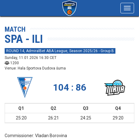
Toggl
navig
MATCH
SPA - ILI
ROUND 14, AdmiralBet ABA League, Season 2025/26 - Group B
Sunday, 11.01.2026 16:30 CET
1200
Venue: Hala Sportova Dudova šuma
104 : 86
Q1
Q2
Q3
Q4
25:20
26:21
24:25
29:20
Commissioner:
Vladan Borovina