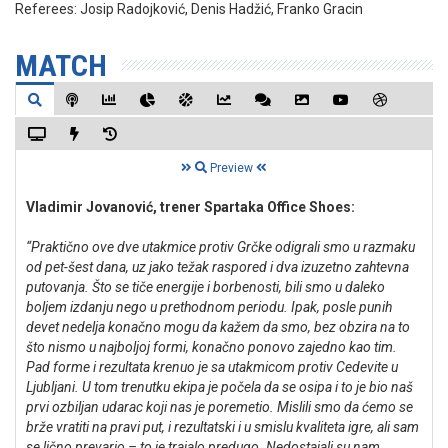
Referees:
Josip Radojković, Denis Hadžić, Franko Gracin
MATCH
Preview
Vladimir Jovanović, trener Spartaka Office Shoes:
“Praktično ove dve utakmice protiv Grčke odigrali smo u razmaku
od pet-šest dana, uz jako težak raspored i dva izuzetno zahtevna
putovanja. Što se tiče energije i borbenosti, bili smo u daleko
boljem izdanju nego u prethodnom periodu. Ipak, posle punih
devet nedelja konačno mogu da kažem da smo, bez obzira na to
što nismo u najboljoj formi, konačno ponovo zajedno kao tim.
Pad forme i rezultata krenuo je sa utakmicom protiv Cedevite u
Ljubljani. U tom trenutku ekipa je počela da se osipa i to je bio naš
prvi ozbiljan udarac koji nas je poremetio. Mislili smo da ćemo se
brže vratiti na pravi put, i rezultatski i u smislu kvaliteta igre, ali sam
se lično prevario – to je trajalo predugo. Nedostajali su nam