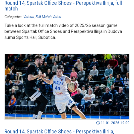
Round 14, Spartak Office Shoes - Perspektiva Ilirija, full
match
Categories:
Videos
Full Match Video
Take a look at the full match video of 2025/26 season game
between Spartak Office Shoes and Perspektiva Ilirija in Dudova
šuma Sports Hall, Subotica.
11.01.2026 19:00
Round 14, Spartak Office Shoes - Perspektiva Ilirija,