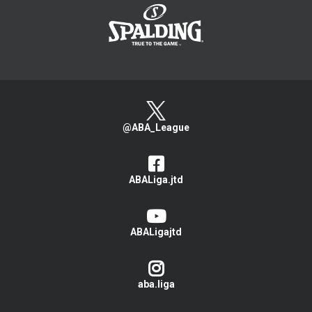
@ABA_League
ABALiga.jtd
ABALigajtd
aba.liga