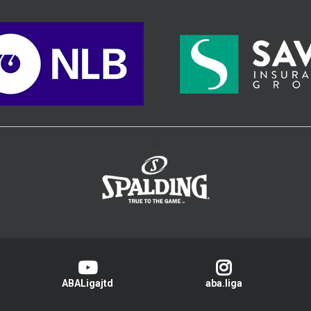
>
ABALigajtd
aba.liga