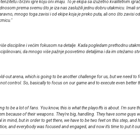
zitetu i brzini igre koju oni imaju. To je ekipa sa izuzetno kvalitetnim igrači
dnosom prema svemu što je iza nas zaslužili jednu dobru utakmicu. Imali smo
aravno, mnogo toga zavisi i od ekipe koja je preko puta, ali ono što zavisi
kmicu."
iše discipline i većim fokusom na detalje. Kada pogledam prethodnu utakmi
ciplinovani, da mnogo više pažnje posvetimo detaljima i da im otežamo stv
old-out arena, which is going to be another challenge for us, but we need to
ot control. So, basically to focus on our game and to execute even better tha
g to be a lot of fans. You know, this is what the playoﬀs is about. I'm sure th
hem because of their weapons. They're big, handling. They have some guys who
l in mind, but in order to get there, we have to be two feet on this step, and
ractice, and everybody was focused and engaged, and now it's time to put it o