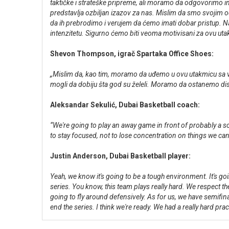
taktičke i strateške pripreme, ali moramo da odgovorimo inten
predstavlja ozbiljan izazov za nas. Mislim da smo svojim o
da ih prebrodimo i verujem da ćemo imati dobar pristup. N
intenzitetu. Sigurno ćemo biti veoma motivisani za ovu uta
Shevon Thompson, igrač Spartaka Office Shoes:
„Mislim da, kao tim, moramo da uđemo u ovu utakmicu sa v
mogli da dobiju šta god su želeli. Moramo da ostanemo dis
Aleksandar Sekulić, Dubai Basketball coach:
“We're going to play an away game in front of probably a s
to stay focused, not to lose concentration on things we cann
Justin Anderson, Dubai Basketball player:
Yeah, we know it's going to be a tough environment. It's goin
series. You know, this team plays really hard. We respect t
going to fly around defensively. As for us, we have semifina
end the series. I think we're ready. We had a really hard p