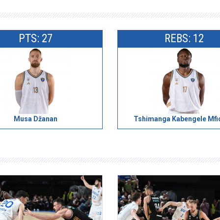
PTS: 27
REBS: 12
Musa Džanan
Tshimanga Kabengele Mfi