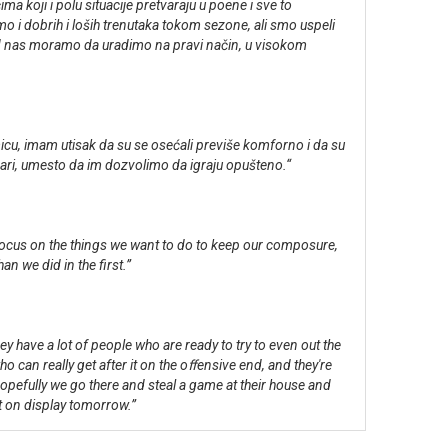
ma koji i polu situacije pretvaraju u poene i sve to
 i dobrih i loših trenutaka tokom sezone, ali smo uspeli
 od nas moramo da uradimo na pravi način, u visokom
cu, imam utisak da su se osećali previše komforno i da su
ari, umesto da im dozvolimo da igraju opušteno.“
 focus on the things we want to do to keep our composure,
n we did in the first.”
ey have a lot of people who are ready to try to even out the
 can really get after it on the oﬀensive end, and they're
 hopefully we go there and steal a game at their house and
ut on display tomorrow.”