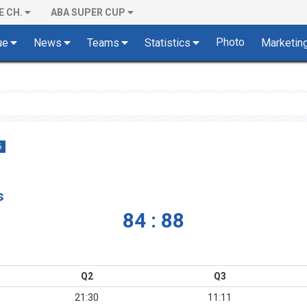
E CH.
ABA SUPER CUP
Photo
ue
News
Teams
Statistics
Marketin
6
s
84 : 88
Q2
Q3
21:30
11:11