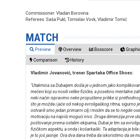
Commissioner:
Vladan Borovina
Referees:
Saša Pukl, Tomislav Vovk, Vladimir Tomić
MATCH
Preview
Overview
Boxscore
Graphic
Comparison
History
Vladimir Jovanović, trener Spartaka Office Shoes:
"Utakmica sa Dubaijem došla je u jednom jako komplikovano
mečevi koji su nosili velike fizičke, a posebno mentalne 
neki način ispravimo neke propuštene prilike iz prethodnog 
što je možda i jače od nekog evroligaškog ritma, sigurno je
ostvarili smo jedan primarni cilj i mislim da se to negde o
motivaciju na najviši mogući nivo. Druga dimenzija prve uta
poštovanje prema ostalim ekipama, Dubai je tim sa evroliga
fizičkom aspektu, a onda i košarkaški. Ta adaptacija je bila
je to još jasnije. Ova dva dana treba da iskoristimo da s