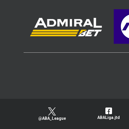
ABALiga.jtd
@ABA_League