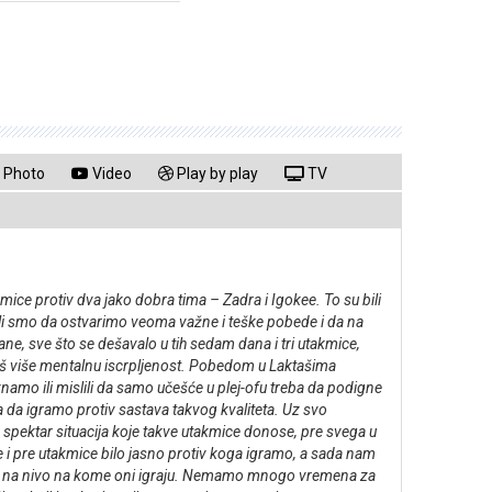
Photo
Video
Play by play
TV
e protiv dva jako dobra tima – Zadra i Igokee. To su bili
eli smo da ostvarimo veoma važne i teške pobede i da na
ne, sve što se dešavalo u tih sedam dana i tri utakmice,
 još više mentalnu iscrpljenost. Pobedom u Laktašima
znamo ili mislili da samo učešće u plej-ofu treba da podigne
a da igramo protiv sastava takvog kvaliteta. Uz svo
 spektar situacija koje takve utakmice donose, pre svega u
je i pre utakmice bilo jasno protiv koga igramo, a sada nam
ramo na nivo na kome oni igraju. Nemamo mnogo vremena za