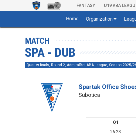
FANTASY
U19 ABA LEAGU
Home
Organization
Leag
MATCH
SPA - DUB
Quarter-finals, Round 2, AdmiralBet ABA League, Season 2025/2
Spartak Office Shoe
Subotica
Q1
26:23