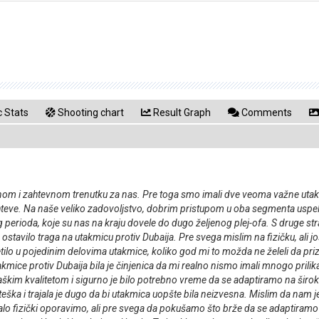
 Stats
Shooting chart
Result Graph
Comments
m i zahtevnom trenutku za nas. Pre toga smo imali dve veoma važne utakmic
zahteve. Na naše veliko zadovoljstvo, dobrim pristupom u oba segmenta usp
perioda, koje su nas na kraju dovele do dugo željenog plej-ofa. S druge stra
 ostavilo traga na utakmicu protiv Dubaija. Pre svega mislim na fizičku, ali
setilo u pojedinim delovima utakmice, koliko god mi to možda ne želeli da pri
kmice protiv Dubaija bila je činjenica da mi realno nismo imali mnogo prilik
škim kvalitetom i sigurno je bilo potrebno vreme da se adaptiramo na širok
 teška i trajala je dugo da bi utakmica uopšte bila neizvesna. Mislim da nam 
e malo fizički oporavimo, ali pre svega da pokušamo što brže da se adapti