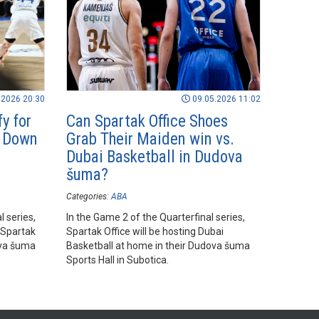
.2026 20:30
09.05.2026 11:02
y for
Can Spartak Office Shoes
y Down
Grab Their Maiden win vs.
Dubai Basketball in Dudova
šuma?
Categories:
ABA
l series,
In the Game 2 of the Quarterfinal series,
 Spartak
Spartak Office will be hosting Dubai
ova šuma
Basketball at home in their Dudova šuma
Sports Hall in Subotica.