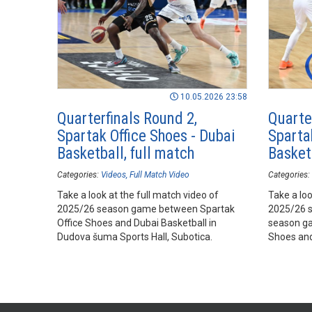
10.05.2026 23:58
Quarterfinals Round 2,
Quarte
Spartak Office Shoes - Dubai
Sparta
Basketball, full match
Basketb
Categories:
Videos
Full Match Video
Categories:
Take a look at the full match video of
Take a loo
2025/26 season game between Spartak
2025/26 
Office Shoes and Dubai Basketball in
season ga
Dudova šuma Sports Hall, Subotica.
Shoes and
šuma Spor