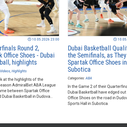
10.05.2026 23:00
10.05
rfinals Round 2,
Dubai Basketball Qualif
k Office Shoes - Dubai
the Semifinals, as The
all, highlights
Spartak Office Shoes in
Subotica
Videos
Highlights
Categories:
ABA
k at the highlights of the
season AdmiralBet ABA League
In the Game 2 of their Quarterfina
me between Spartak Office
Dubai Basketball have edged out
 Dubai Basketball in Dudova
Office Shoes on the road in Dud
ts Hall, Subotica.
Sports Hall in Subotica.