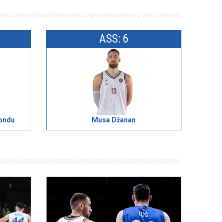
ASS: 6
ondu
Musa Džanan