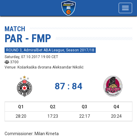
Toggl
navig
MATCH
PAR - FMP
ROUND 3, AdmiralBet ABA League, Season 2017/18
Saturday, 07.10.2017 19:00 CET
3700
Venue: Košarkaška dvorana Aleksandar Nikolić
87 : 84
Q1
Q2
Q3
Q4
28:20
17:23
22:17
20:24
Commissioner:
Milan Krneta