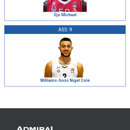
Ojo Michael
ASS: 9
Williams-Goss Nigel Cole