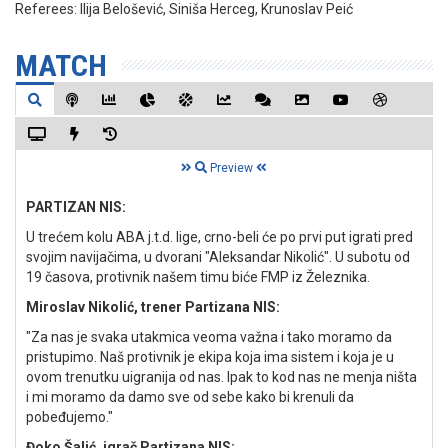
Referees:
Ilija Belošević, Siniša Herceg, Krunoslav Peić
MATCH
Preview
PARTIZAN NIS:
U trećem kolu ABA j.t.d. lige, crno-beli će po prvi put igrati pred
svojim navijačima, u dvorani "Aleksandar Nikolić". U subotu od
19 časova, protivnik našem timu biće FMP iz Železnika.
Miroslav Nikolić, trener Partizana NIS:
"Za nas je svaka utakmica veoma važna i tako moramo da
pristupimo. Naš protivnik je ekipa koja ima sistem i koja je u
ovom trenutku uigranija od nas. Ipak to kod nas ne menja ništa
i mi moramo da damo sve od sebe kako bi krenuli da
pobeđujemo."
Đoko Šalić, igrač Partizana NIS: