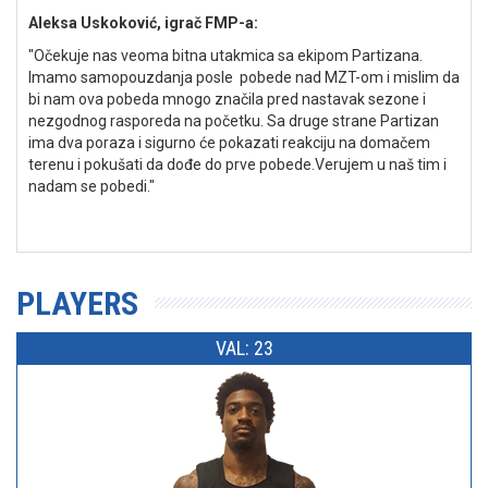
Aleksa Uskoković, igrač FMP-a:
"Očekuje nas veoma bitna utakmica sa ekipom Partizana.
Imamo samopouzdanja posle pobede nad MZT-om i mislim da
bi nam ova pobeda mnogo značila pred nastavak sezone i
nezgodnog rasporeda na početku. Sa druge strane Partizan
ima dva poraza i sigurno će pokazati reakciju na domačem
terenu i pokušati da dođe do prve pobede.Verujem u naš tim i
nadam se pobedi."
PLAYERS
VAL: 23