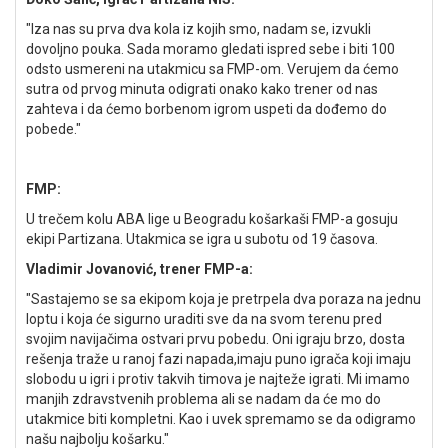
"Iza nas su prva dva kola iz kojih smo, nadam se, izvukli
dovoljno pouka. Sada moramo gledati ispred sebe i biti 100
odsto usmereni na utakmicu sa FMP-om. Verujem da ćemo
sutra od prvog minuta odigrati onako kako trener od nas
zahteva i da ćemo borbenom igrom uspeti da dođemo do
pobede."
FMP:
U trečem kolu ABA lige u Beogradu košarkaši FMP-a gosuju
ekipi Partizana. Utakmica se igra u subotu od 19 časova.
Vladimir Jovanović, trener FMP-a:
"Sastajemo se sa ekipom koja je pretrpela dva poraza na jednu
loptu i koja će sigurno uraditi sve da na svom terenu pred
svojim navijačima ostvari prvu pobedu. Oni igraju brzo, dosta
rešenja traže u ranoj fazi napada,imaju puno igrača koji imaju
slobodu u igri i protiv takvih timova je najteže igrati. Mi imamo
manjih zdravstvenih problema ali se nadam da će mo do
utakmice biti kompletni. Kao i uvek spremamo se da odigramo
našu najbolju košarku."