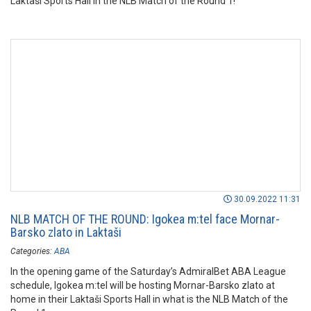
Laktaši Sports Hall in the NLB Match of the Round 1!
30.09.2022 11:31
NLB MATCH OF THE ROUND: Igokea m:tel face Mornar-
Barsko zlato in Laktaši
Categories:
ABA
In the opening game of the Saturday’s AdmiralBet ABA League
schedule, Igokea m:tel will be hosting Mornar-Barsko zlato at
home in their Laktaši Sports Hall in what is the NLB Match of the