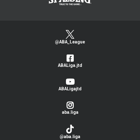
@ABA_League
ABALiga.jtd
ABALigajtd
aba.liga
@aba.liga