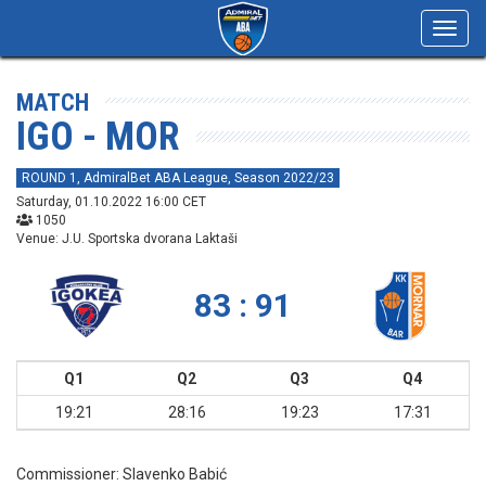
Toggl
navig
MATCH
IGO - MOR
ROUND 1, AdmiralBet ABA League, Season 2022/23
Saturday, 01.10.2022 16:00 CET
1050
Venue: J.U. Sportska dvorana Laktaši
83 : 91
Q1
Q2
Q3
Q4
19:21
28:16
19:23
17:31
Commissioner:
Slavenko Babić