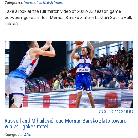
Categories:
Videos
Full Match Video
Take a look at the full match video of 2022/23 season game
between Igokea m:tel - Mornar-Barsko zlato in Laktaši Sports Hall,
Laktaši.
01.10.2022 15:59
Russell and Mihailović lead Mornar-Barsko zlato toward
win vs. Igokea m:tel
Categories:
ABA