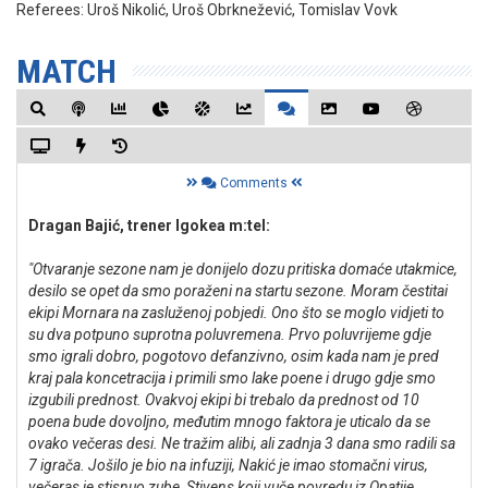
Referees:
Uroš Nikolić, Uroš Obrknežević, Tomislav Vovk
MATCH
Comments
Dragan Bajić, trener Igokea m:tel:
"Otvaranje sezone nam je donijelo dozu pritiska domaće utakmice,
desilo se opet da smo poraženi na startu sezone. Moram čestitai
ekipi Mornara na zasluženoj pobjedi. Ono što se moglo vidjeti to
su dva potpuno suprotna poluvremena. Prvo poluvrijeme gdje
smo igrali dobro, pogotovo defanzivno, osim kada nam je pred
kraj pala koncetracija i primili smo lake poene i drugo gdje smo
izgubili prednost. Ovakvoj ekipi bi trebalo da prednost od 10
poena bude dovoljno, međutim mnogo faktora je uticalo da se
ovako večeras desi. Ne tražim alibi, ali zadnja 3 dana smo radili sa
7 igrača. Jošilo je bio na infuziji, Nakić je imao stomačni virus,
večeras je stisnuo zube, Stivens koji vuče povredu iz Opatije.