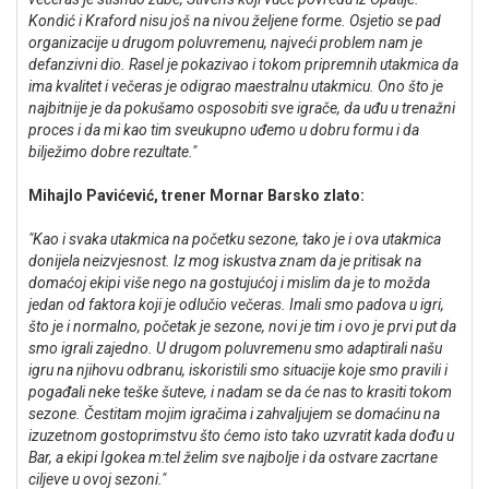
Kondić i Kraford nisu još na nivou željene forme. Osjetio se pad
organizacije u drugom poluvremenu, najveći problem nam je
defanzivni dio. Rasel je pokazivao i tokom pripremnih utakmica da
ima kvalitet i večeras je odigrao maestralnu utakmicu. Ono što je
najbitnije je da pokušamo osposobiti sve igrače, da uđu u trenažni
proces i da mi kao tim sveukupno uđemo u dobru formu i da
bilježimo dobre rezultate."
Mihajlo Pavićević, trener Mornar Barsko zlato:
"Kao i svaka utakmica na početku sezone, tako je i ova utakmica
donijela neizvjesnost. Iz mog iskustva znam da je pritisak na
domaćoj ekipi više nego na gostujućoj i mislim da je to možda
jedan od faktora koji je odlučio večeras. Imali smo padova u igri,
što je i normalno, početak je sezone, novi je tim i ovo je prvi put da
smo igrali zajedno. U drugom poluvremenu smo adaptirali našu
igru na njihovu odbranu, iskoristili smo situacije koje smo pravili i
pogađali neke teške šuteve, i nadam se da će nas to krasiti tokom
sezone. Čestitam mojim igračima i zahvaljujem se domaćinu na
izuzetnom gostoprimstvu što ćemo isto tako uzvratit kada dođu u
Bar, a ekipi Igokea m:tel želim sve najbolje i da ostvare zacrtane
ciljeve u ovoj sezoni."