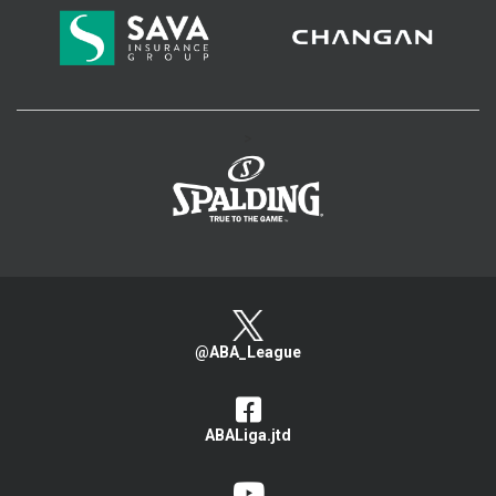
>
@ABA_League
ABALiga.jtd