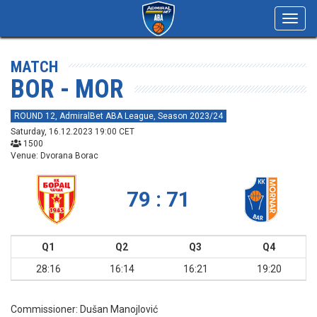
Toggl
navig
MATCH
BOR - MOR
ROUND 12, AdmiralBet ABA League, Season 2023/24
Saturday, 16.12.2023 19:00 CET
1500
Venue: Dvorana Borac
79 : 71
Q1
Q2
Q3
Q4
28:16
16:14
16:21
19:20
Commissioner:
Dušan Manojlović