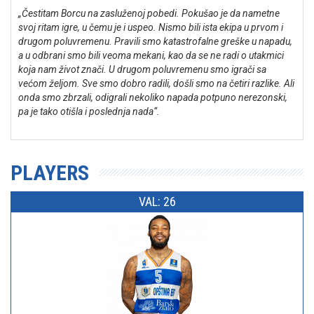
„Čestitam Borcu na zasluženoj pobedi. Pokušao je da nametne
svoj ritam igre, u čemu je i uspeo. Nismo bili ista ekipa u prvom i
drugom poluvremenu. Pravili smo katastrofalne greške u napadu,
a u odbrani smo bili veoma mekani, kao da se ne radi o utakmici
koja nam život znači. U drugom poluvremenu smo igrači sa
većom željom. Sve smo dobro radili, došli smo na četiri razlike. Ali
onda smo zbrzali, odigrali nekoliko napada potpuno nerezonski,
pa je tako otišla i poslednja nada“.
PLAYERS
VAL: 26