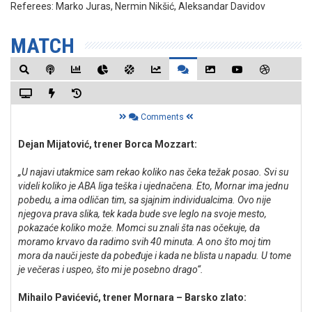
Referees:
Marko Juras, Nermin Nikšić, Aleksandar Davidov
MATCH
Comments
Dejan Mijatović, trener Borca Mozzart:
„U najavi utakmice sam rekao koliko nas čeka težak posao. Svi su
videli koliko je ABA liga teška i ujednačena. Eto, Mornar ima jednu
pobedu, a ima odličan tim, sa sjajnim individualcima. Ovo nije
njegova prava slika, tek kada bude sve leglo na svoje mesto,
pokazaće koliko može. Momci su znali šta nas očekuje, da
moramo krvavo da radimo svih 40 minuta. A ono što moj tim
mora da nauči jeste da pobeđuje i kada ne blista u napadu. U tome
je večeras i uspeo, što mi je posebno drago“.
Mihailo Pavićević, trener Mornara – Barsko zlato: